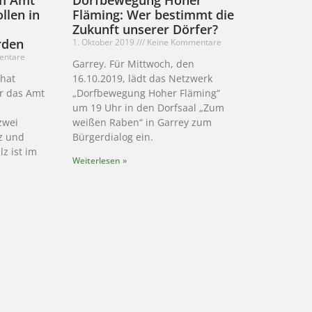
llen in
Fläming: Wer bestimmt die
Zukunft unserer Dörfer?
rden
1. Oktober 2019
Keine Kommentare
entare
Garrey. Für Mittwoch, den
hat
16.10.2019, lädt das Netzwerk
ür das Amt
„Dorfbewegung Hoher Fläming“
um 19 Uhr in den Dorfsaal „Zum
zwei
weißen Raben“ in Garrey zum
z und
Bürgerdialog ein.
z ist im
Weiterlesen »