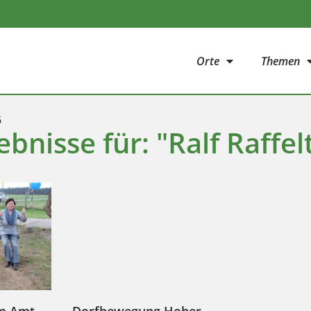
Orte
Themen
5
bnisse für: "Ralf Raffel
im Amt
Dorfbewegung Hoher