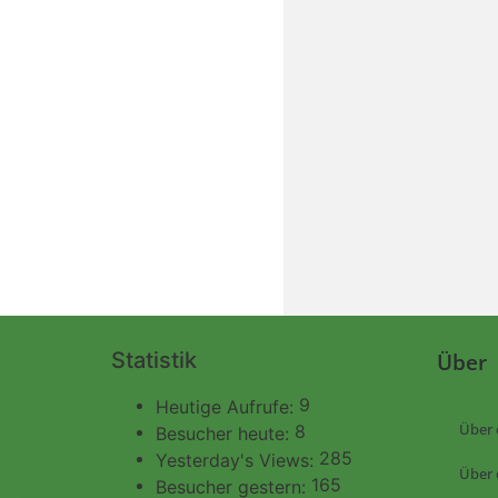
Statistik
Über
9
Heutige Aufrufe:
Über 
8
Besucher heute:
285
Yesterday's Views:
Über 
165
Besucher gestern: