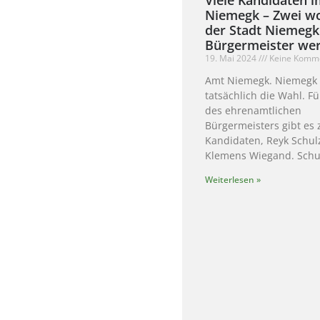
Niemegk – Zwei wo
der Stadt Niemegk
Bürgermeister we
19. Mai 2024
Keine Komm
Amt Niemegk. Niemegk 
tatsächlich die Wahl. F
des ehrenamtlichen
Bürgermeisters gibt es 
Kandidaten, Reyk Schul
Klemens Wiegand. Schul
Weiterlesen »