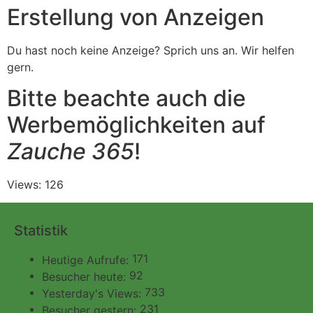
Erstellung von Anzeigen
Du hast noch keine Anzeige? Sprich uns an. Wir helfen
gern.
Bitte beachte auch die
Werbemöglichkeiten auf
Zauche 365
!
Views: 126
Statistik
171
Heutige Aufrufe:
92
Besucher heute:
733
Yesterday's Views:
231
Besucher gestern: