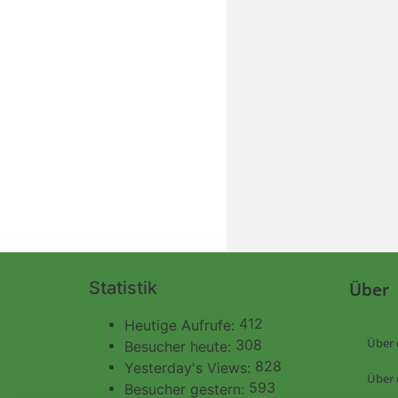
Statistik
Über
412
Heutige Aufrufe:
Über 
308
Besucher heute:
828
Yesterday's Views:
Über 
593
Besucher gestern: