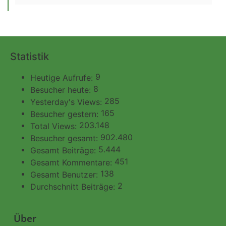
Statistik
9
Heutige Aufrufe:
8
Besucher heute:
285
Yesterday's Views:
165
Besucher gestern:
203.148
Total Views:
902.480
Besucher gesamt:
5.444
Gesamt Beiträge:
451
Gesamt Kommentare:
138
Gesamt Benutzer:
2
Durchschnitt Beiträge:
Über