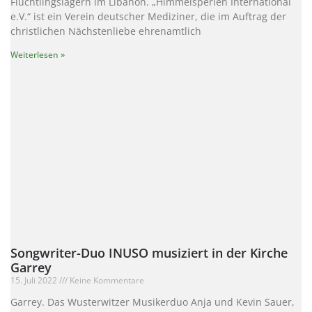
Flüchtlingslagern im Libanon. „Himmelsperlen International
e.V.“ ist ein Verein deutscher Mediziner, die im Auftrag der
christlichen Nächstenliebe ehrenamtlich
Weiterlesen »
Songwriter-Duo INUSO musiziert in der Kirche
Garrey
15. Juli 2022
Keine Kommentare
Garrey. Das Wusterwitzer Musikerduo Anja und Kevin Sauer,