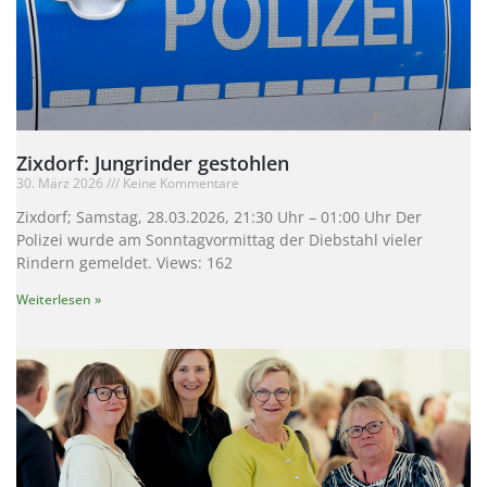
Zixdorf: Jungrinder gestohlen
30. März 2026
Keine Kommentare
Zixdorf; Samstag, 28.03.2026, 21:30 Uhr – 01:00 Uhr Der
Polizei wurde am Sonntagvormittag der Diebstahl vieler
Rindern gemeldet. Views: 162
Weiterlesen »