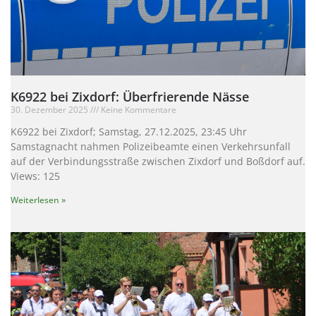
K6922 bei Zixdorf: Überfrierende Nässe
30. Dezember 2025
Keine Kommentare
K6922 bei Zixdorf; Samstag, 27.12.2025, 23:45 Uhr
Samstagnacht nahmen Polizeibeamte einen Verkehrsunfall
auf der Verbindungsstraße zwischen Zixdorf und Boßdorf auf.
Views: 125
Weiterlesen »