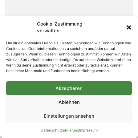
Cookie-Zustimmung
verwalten
Um dir ein optimales Erlebnis zu bieten, verwenden wir Technologien wie
Cookies, um Geräteinformationen zu speichern und/oder darauf
zuzugreifen. Wenn du diesen Technologien zustimmst, können wir Daten
wie das Surfverhalten oder eindeutige IDs auf dieser Website verarbeiten.
Wenn du deine Zustimmung nicht erteilst oder zurückziehst, können
Kandidaten für den diesjährigen
bestimmte Merkmale und Funktionen beeinträchtigt werden.
Fläminginitiativpreis
20. Oktober 2020
Keine Kommentare
Akzeptieren
Wiesenburg. Für den diesjährigen Fläming-Initiativ-Preis
mussten die Vorbereitungsgruppe aus neun Bewerbungen
Ablehnen
vier Finalisten auswählen. Die Entscheidung fiel nicht leicht,
aber nun stehen sie fest. Am
Einstellungen ansehen
Weiterlesen »
Datenschutzerklärung
Impressum