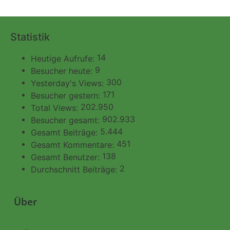
Statistik
14
Heutige Aufrufe:
9
Besucher heute:
300
Yesterday's Views:
171
Besucher gestern:
202.950
Total Views:
902.933
Besucher gesamt:
5.444
Gesamt Beiträge:
451
Gesamt Kommentare:
138
Gesamt Benutzer:
2
Durchschnitt Beiträge:
Über