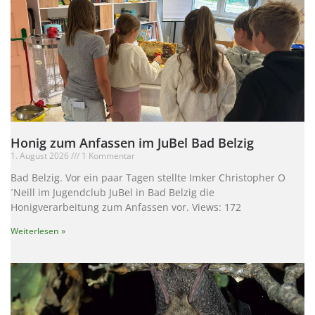
Honig zum Anfassen im JuBel Bad Belzig
1. August 2026
1 Kommentar
Bad Belzig. Vor ein paar Tagen stellte Imker Christopher O
´Neill im Jugendclub JuBel in Bad Belzig die
Honigverarbeitung zum Anfassen vor. Views: 172
Weiterlesen »