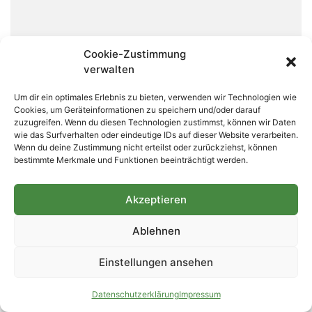
Cookie-Zustimmung
Tierisch Belzig: Laufen für einen guten Zweck
verwalten
11. Juli 2026
Keine Kommentare
Bad Belzig. Das Tierheim in Bad Belzig veranstaltete auf dem
Um dir ein optimales Erlebnis zu bieten, verwenden wir Technologien wie
Cookies, um Geräteinformationen zu speichern und/oder darauf
Gelände der Hundeschule einen Spendenlauf. Die
zuzugreifen. Wenn du diesen Technologien zustimmst, können wir Daten
Teilnahmegebühr sollte eine finanzielle Unterstützung für
wie das Surfverhalten oder eindeutige IDs auf dieser Website verarbeiten.
das Bad Belziger
Wenn du deine Zustimmung nicht erteilst oder zurückziehst, können
bestimmte Merkmale und Funktionen beeinträchtigt werden.
Weiterlesen »
Akzeptieren
Ablehnen
Einstellungen ansehen
Datenschutzerklärung
Impressum