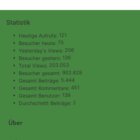
Statistik
121
Heutige Aufrufe:
75
Besucher heute:
206
Yesterday's Views:
136
Besucher gestern:
203.053
Total Views:
902.828
Besucher gesamt:
5.444
Gesamt Beiträge:
451
Gesamt Kommentare:
138
Gesamt Benutzer:
2
Durchschnitt Beiträge:
Über