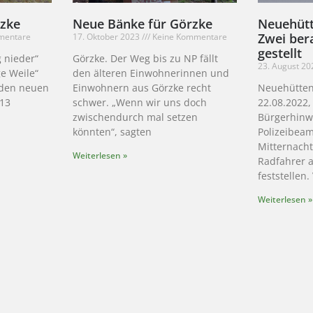
rzke
Neue Bänke für Görzke
Neuehütt
Zwei ber
mentare
17. Oktober 2023
Keine Kommentare
gestellt
g nieder“
Görzke. Der Weg bis zu NP fällt
23. August 2
ge Weile“
den älteren Einwohnerinnen und
 den neuen
Einwohnern aus Görzke recht
Neuehütten
 13
schwer. „Wenn wir uns doch
22.08.2022
zwischendurch mal setzen
Bürgerhinw
könnten“, sagten
Polizeibeam
Mitternacht
Weiterlesen »
Radfahrer 
feststellen.
Weiterlesen »