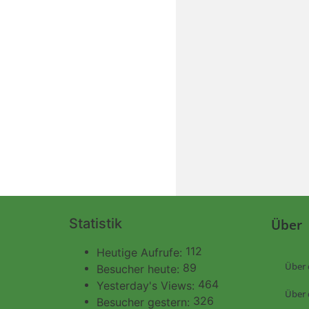
Statistik
Über
112
Heutige Aufrufe:
Über 
89
Besucher heute:
464
Yesterday's Views:
Über 
326
Besucher gestern: