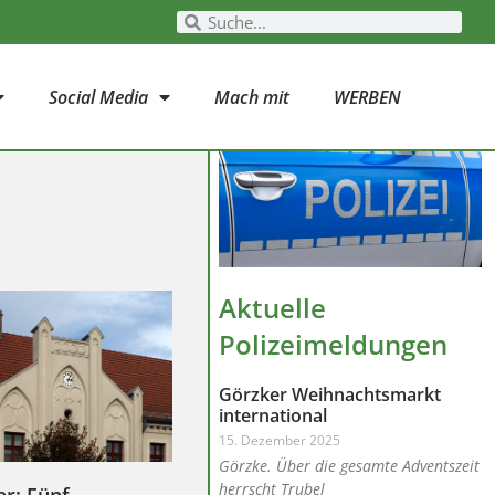
Social Media
Mach mit
WERBEN
Aktuelle
Polizeimeldungen
Görzker Weihnachtsmarkt
international
15. Dezember 2025
Görzke. Über die gesamte Adventszeit
herrscht Trubel
ar: Fünf