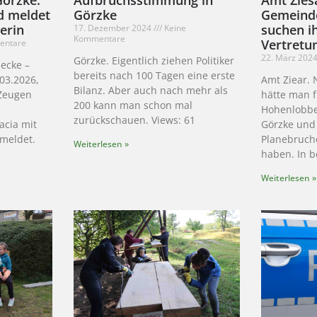
d meldet
Görzke
Gemeinde
rerin
suchen ih
17. Dezember 2024
Keine
Kommentare
Vertretu
entare
22. März 202
Görzke. Eigentlich ziehen Politiker
ecke –
bereits nach 100 Tagen eine erste
03.2026,
Amt Ziear. 
Bilanz. Aber auch nach mehr als
 Zeugen
hätte man 
200 kann man schon mal
Hohenlobbes
zurückschauen. Views: 61
acia mit
Görzke und
emeldet.
Planebruch
Weiterlesen »
haben. In b
Weiterlesen »