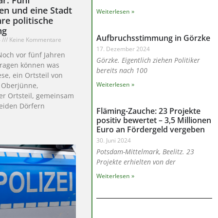
n und eine Stadt
Weiterlesen »
re politische
ng
Aufbruchsstimmung in Görzke
4
Keine Kommentare
17. Dezember 2024
Noch vor fünf Jahren
Görzke. Eigentlich ziehen Politiker
fragen können was
bereits nach 100
e, ein Ortsteil von
Weiterlesen »
 Oberjünne,
er Ortsteil, gemeinsam
eiden Dörfern
Fläming-Zauche: 23 Projekte
positiv bewertet – 3,5 Millionen
Euro an Fördergeld vergeben
30. Juni 2024
Potsdam-Mittelmark, Beelitz. 23
Projekte erhielten von der
Weiterlesen »