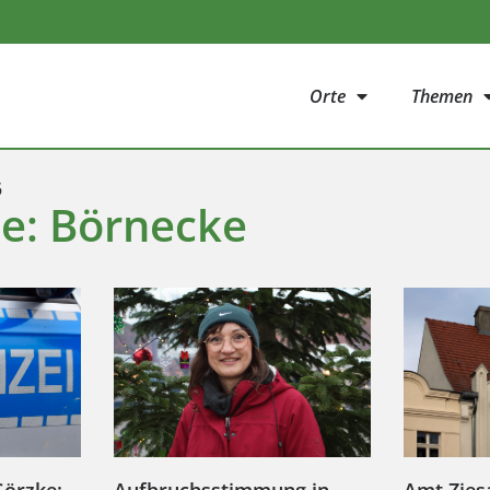
Orte
Themen
5
ie: Börnecke
Görzke:
Aufbruchsstimmung in
Amt Zies