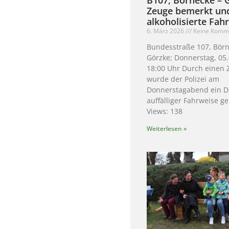
Zeuge bemerkt un
alkoholisierte Fah
6. März 2026
Keine Komm
Bundesstraße 107, Börn
Görzke; Donnerstag, 05.
18:00 Uhr Durch einen
wurde der Polizei am
Donnerstagabend ein D
auffälliger Fahrweise g
Views: 138
Weiterlesen »