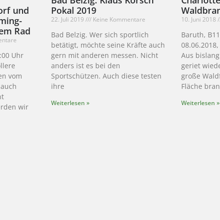
orf und
Pokal 2019
Waldbra
äming-
22. Juli 2019
Keine Kommentare
10. Juni 2018
dem Rad
Bad Belzig. Wer sich sportlich
Baruth, B11
ntare
betätigt, möchte seine Kräfte auch
08.06.2018,
8:00 Uhr
gern mit anderen messen. Nicht
Aus bislang
llere
anders ist es bei den
geriet wied
en vom
Sportschützen. Auch diese testen
große Waldf
 auch
ihre
Fläche bra
nt
Weiterlesen »
Weiterlesen »
rden wir