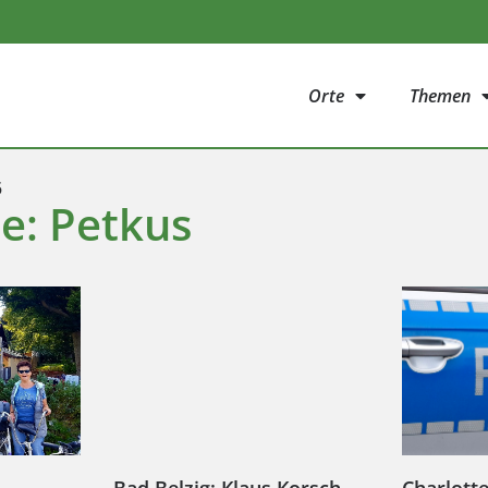
Orte
Themen
5
e: Petkus
Bad Belzig: Klaus Korsch
Charlotte