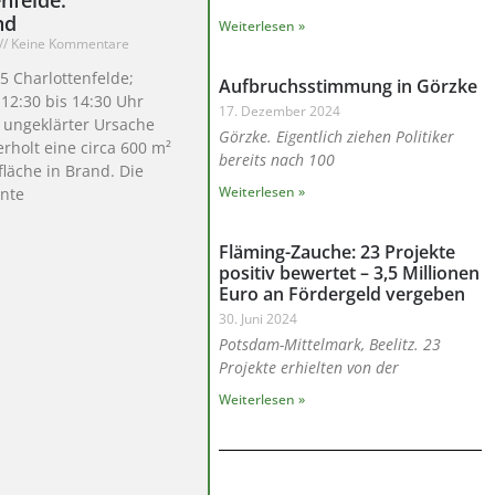
nd
Weiterlesen »
Keine Kommentare
5 Charlottenfelde;
Aufbruchsstimmung in Görzke
 12:30 bis 14:30 Uhr
17. Dezember 2024
 ungeklärter Ursache
Görzke. Eigentlich ziehen Politiker
erholt eine circa 600 m²
bereits nach 100
läche in Brand. Die
Weiterlesen »
nnte
Fläming-Zauche: 23 Projekte
positiv bewertet – 3,5 Millionen
Euro an Fördergeld vergeben
30. Juni 2024
Potsdam-Mittelmark, Beelitz. 23
Projekte erhielten von der
Weiterlesen »