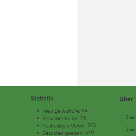
Statistik
Über
84
Heutige Aufrufe:
Über 
75
Besucher heute:
573
Yesterday's Views:
Über 
420
Besucher gestern: