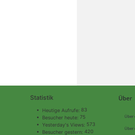
Statistik
Über
83
Heutige Aufrufe:
Über 
75
Besucher heute:
573
Yesterday's Views:
Über 
420
Besucher gestern: