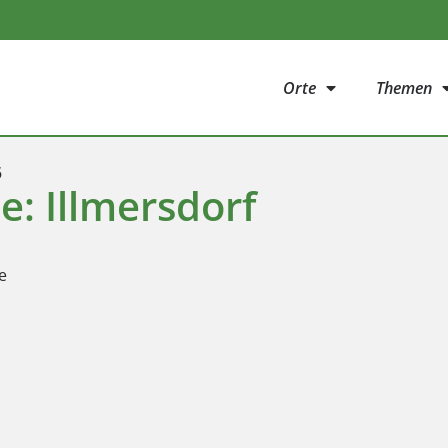
Orte
Themen
5
e: Illmersdorf
e