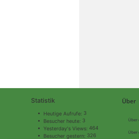
Statistik
Über
3
Heutige Aufrufe:
Über 
3
Besucher heute:
464
Yesterday's Views:
Über 
326
Besucher gestern: