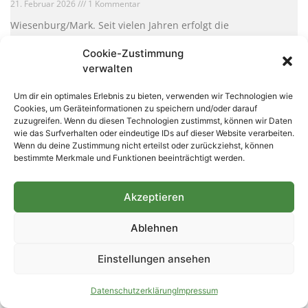
21. Februar 2026
1 Kommentar
Wiesenburg/Mark. Seit vielen Jahren erfolgt die
Essensversorgung für Kitas und Schulen in der Region über
Cookie-Zustimmung
Cateringunternehmen. Das jedoch nicht immer zur
Zufriedenheit von Eltern und
verwalten
Weiterlesen »
Um dir ein optimales Erlebnis zu bieten, verwenden wir Technologien wie
Cookies, um Geräteinformationen zu speichern und/oder darauf
zuzugreifen. Wenn du diesen Technologien zustimmst, können wir Daten
wie das Surfverhalten oder eindeutige IDs auf dieser Website verarbeiten.
Wenn du deine Zustimmung nicht erteilst oder zurückziehst, können
bestimmte Merkmale und Funktionen beeinträchtigt werden.
Akzeptieren
Ablehnen
Einstellungen ansehen
Die Wiesenburger Linke lädt zum Frauentag ein
Datenschutzerklärung
Impressum
21. Februar 2026
Keine Kommentare