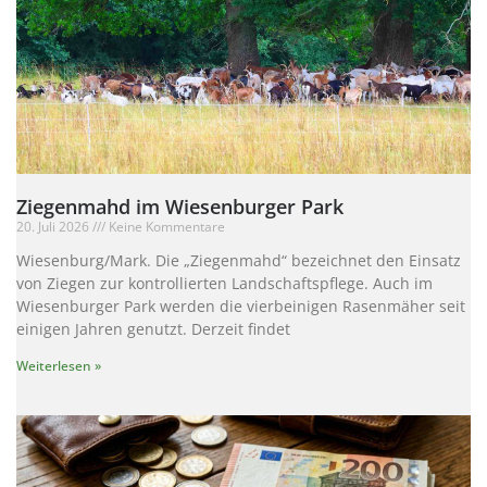
Ziegenmahd im Wiesenburger Park
20. Juli 2026
Keine Kommentare
Wiesenburg/Mark. Die „Ziegenmahd“ bezeichnet den Einsatz
von Ziegen zur kontrollierten Landschaftspflege. Auch im
Wiesenburger Park werden die vierbeinigen Rasenmäher seit
einigen Jahren genutzt. Derzeit findet
Weiterlesen »