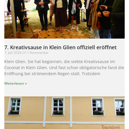
7. Kreativsause in Klein Glien offiziell eröffnet
7. Juli 2026
1 Kommentar
Klein Glien. Sie hat begonnen, die siebte Kreativsause im
Coconat in Klein Glien. Und fast schon obligatorische fand die
Eröffnung bei strömendem Regen statt. Trotzdem
Weiterlesen »