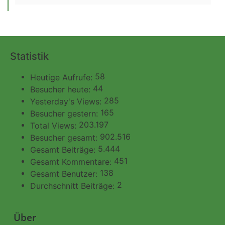
Statistik
58
Heutige Aufrufe:
44
Besucher heute:
285
Yesterday's Views:
165
Besucher gestern:
203.197
Total Views:
902.516
Besucher gesamt:
5.444
Gesamt Beiträge:
451
Gesamt Kommentare:
138
Gesamt Benutzer:
2
Durchschnitt Beiträge:
Über