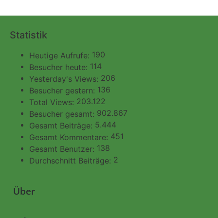
Statistik
190
Heutige Aufrufe:
114
Besucher heute:
206
Yesterday's Views:
136
Besucher gestern:
203.122
Total Views:
902.867
Besucher gesamt:
5.444
Gesamt Beiträge:
451
Gesamt Kommentare:
138
Gesamt Benutzer:
2
Durchschnitt Beiträge:
Über