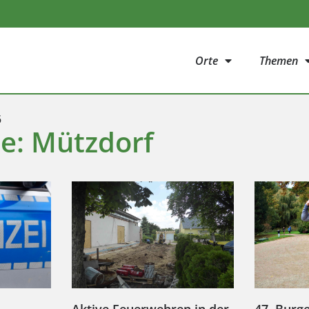
Orte
Themen
5
ie: Mützdorf
Aktive Feuerwehren in der
47. Burge