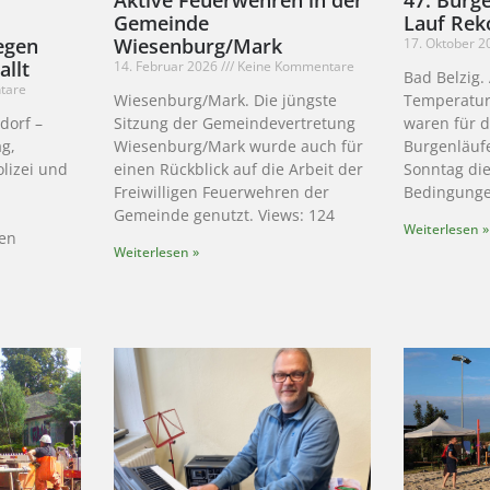
Gemeinde
Lauf Rek
egen
Wiesenburg/Mark
17. Oktober 
llt
14. Februar 2026
Keine Kommentare
Bad Belzig
tare
Wiesenburg/Mark. Die jüngste
Temperatur
dorf –
Sitzung der Gemeindevertretung
waren für d
ag,
Wiesenburg/Mark wurde auch für
Burgenläuf
olizei und
einen Rückblick auf die Arbeit der
Sonntag die
Freiwilligen Feuerwehren der
Bedingunge
Gemeinde genutzt. Views: 124
Weiterlesen »
fen
Weiterlesen »