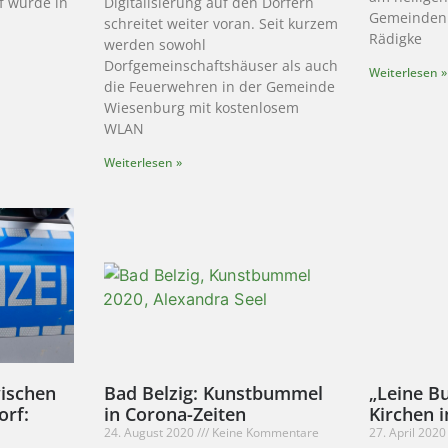
f wurde in
Digitalisierung auf den Dörfern
Gemeinden 
schreitet weiter voran. Seit kurzem
Rädigke
werden sowohl
Dorfgemeinschaftshäuser als auch
Weiterlesen »
die Feuerwehren in der Gemeinde
Wiesenburg mit kostenlosem
WLAN
Weiterlesen »
ischen
Bad Belzig: Kunstbummel
„Leine Bu
orf:
in Corona-Zeiten
Kirchen 
24. August 2020
Keine Kommentare
27. April 202