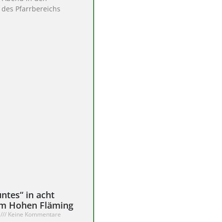
des Pfarrbereichs
ntes“ in acht
im Hohen Fläming
0
Keine Kommentare