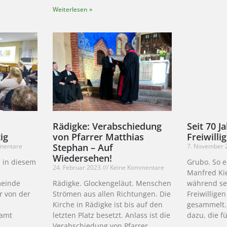
Weiterlesen »
Rädigke: Verabschiedung
Seit 70 J
ig
von Pfarrer Matthias
Freiwill
Stephan – Auf
mentare
7. November
Wiedersehen!
 in diesem
Grubo. So 
24. Februar 2023
Keine Kommentare
Manfred Ki
meinde
Rädigke. Glockengeläut. Menschen
während sei
r von der
Strömen aus allen Richtungen. Die
Freiwillige
Kirche in Rädigke ist bis auf den
gesammelt.
namt
letzten Platz besetzt. Anlass ist die
dazu, die f
Verabschiedung von Pfarrer