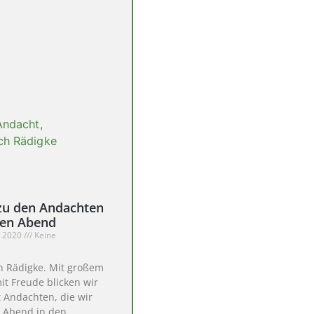
zu den Andachten
gen Abend
r 2020
Keine
h Rädigke. Mit großem
t Freude blicken wir
t Andachten, die wir
n Abend in den