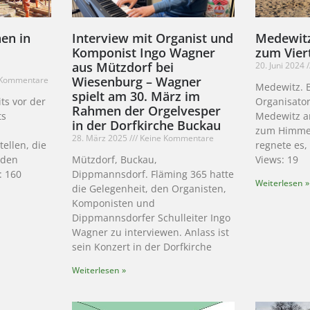
en in
Interview mit Organist und
Medewitz
Komponist Ingo Wagner
zum Vier
aus Mützdorf bei
20. Juni 2024
Wiesenburg – Wagner
 Kommentare
Medewitz. 
spielt am 30. März im
ts vor der
Organisator
Rahmen der Orgelvesper
ts
Medewitz a
in der Dorfkirche Buckau
zum Himmel
28. März 2025
Keine Kommentare
ellen, die
regnete es,
 den
Mützdorf, Buckau,
Views: 19
: 160
Dippmannsdorf. Fläming 365 hatte
Weiterlesen »
die Gelegenheit, den Organisten,
Komponisten und
Dippmannsdorfer Schulleiter Ingo
Wagner zu interviewen. Anlass ist
sein Konzert in der Dorfkirche
Weiterlesen »