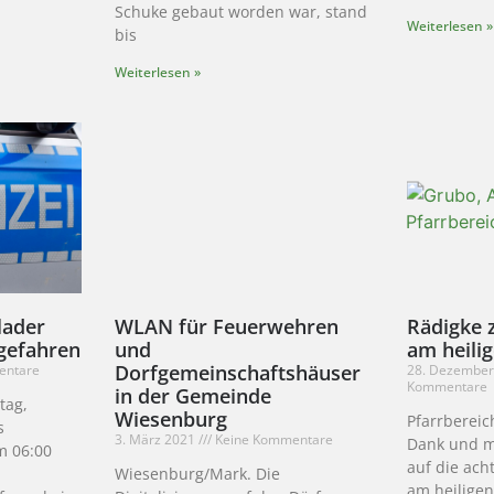
Schuke gebaut worden war, stand
Weiterlesen »
bis
Weiterlesen »
lader
WLAN für Feuerwehren
Rädigke 
gefahren
und
am heili
Dorfgemeinschaftshäuser
entare
28. Dezembe
Kommentare
in der Gemeinde
tag,
Wiesenburg
Pfarrbereic
s
3. März 2021
Keine Kommentare
Dank und mi
m 06:00
auf die ach
Wiesenburg/Mark. Die
am heilige