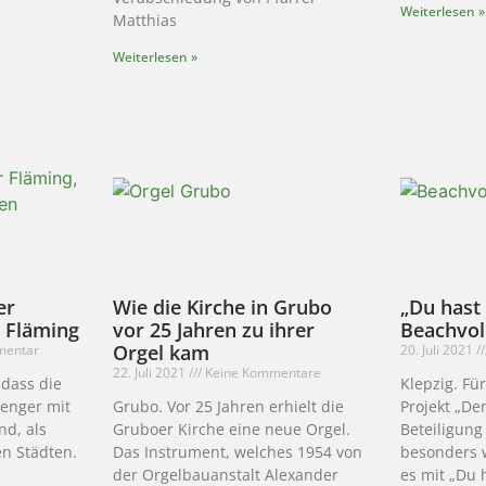
Weiterlesen »
Matthias
Weiterlesen »
er
Wie die Kirche in Grubo
„Du hast
 Fläming
vor 25 Jahren zu ihrer
Beachvoll
Orgel kam
mentar
20. Juli 2021
22. Juli 2021
Keine Kommentare
 dass die
Klepzig. Fü
 enger mit
Grubo. Vor 25 Jahren erhielt die
Projekt „De
nd, als
Gruboer Kirche eine neue Orgel.
Beteiligung
en Städten.
Das Instrument, welches 1954 von
besonders w
der Orgelbauanstalt Alexander
es mit „Du 