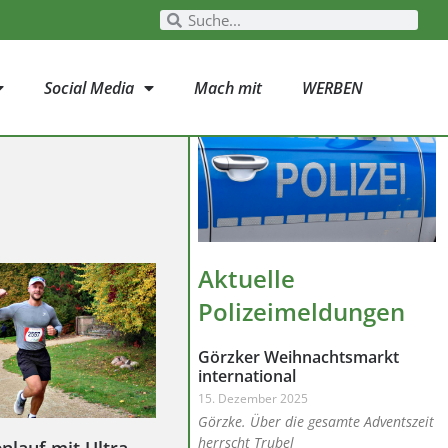
Social Media
Mach mit
WERBEN
Aktuelle
Polizeimeldungen
Görzker Weihnachtsmarkt
international
15. Dezember 2025
Görzke. Über die gesamte Adventszeit
herrscht Trubel
nlauf mit Ultra