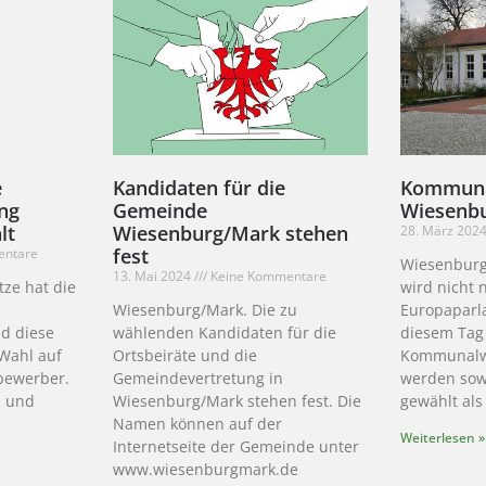
e
Kandidaten für die
Kommuna
ng
Gemeinde
Wiesenb
lt
Wiesenburg/Mark stehen
28. März 202
fest
entare
Wiesenburg
13. Mai 2024
Keine Kommentare
tze hat die
wird nicht 
Wiesenburg/Mark. Die zu
Europaparl
d diese
wählenden Kandidaten für die
diesem Tag
 Wahl auf
Ortsbeiräte und die
Kommunalwa
lbewerber.
Gemeindevertretung in
werden sow
i und
Wiesenburg/Mark stehen fest. Die
gewählt als
Namen können auf der
Weiterlesen »
Internetseite der Gemeinde unter
www.wiesenburgmark.de