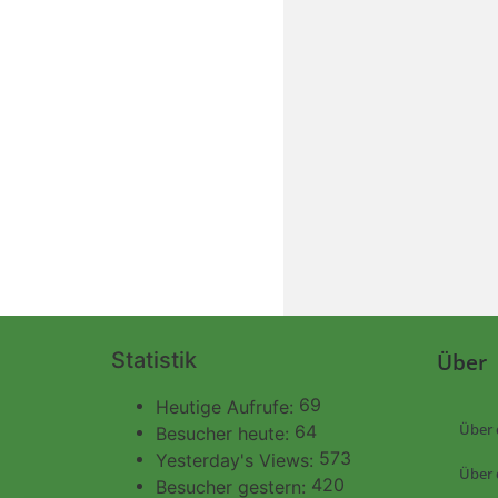
Statistik
Über
69
Heutige Aufrufe:
Über 
64
Besucher heute:
573
Yesterday's Views:
Über 
420
Besucher gestern: