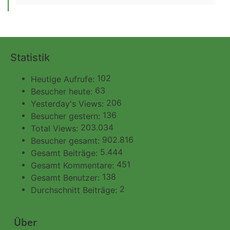
Statistik
102
Heutige Aufrufe:
63
Besucher heute:
206
Yesterday's Views:
136
Besucher gestern:
203.034
Total Views:
902.816
Besucher gesamt:
5.444
Gesamt Beiträge:
451
Gesamt Kommentare:
138
Gesamt Benutzer:
2
Durchschnitt Beiträge:
Über