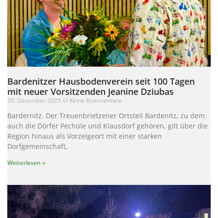
Bardenitzer Hausbodenverein seit 100 Tagen
mit neuer Vorsitzenden Jeanine Dziubas
30. Dezember 2025
Keine Kommentare
Bardernitz. Der Treuenbrietzener Ortsteil Bardenitz, zu dem
auch die Dörfer Pechüle und Klausdorf gehören, gilt über die
Region hinaus als Vorzeigeort mit einer starken
Dorfgemeinschaft,
Weiterlesen »