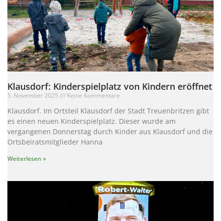
Klausdorf: Kinderspielplatz von Kindern eröffnet
5. November 2025
Keine Kommentare
Klausdorf. Im Ortsteil Klausdorf der Stadt Treuenbritzen gibt
es einen neuen Kinderspielplatz. Dieser wurde am
vergangenen Donnerstag durch Kinder aus Klausdorf und die
Ortsbeiratsmitglieder Hanna
Weiterlesen »