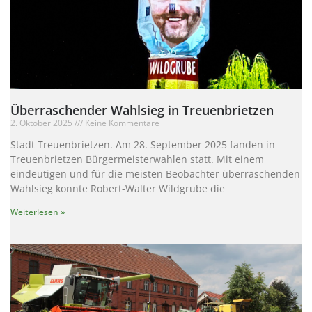
Überraschender Wahlsieg in Treuenbrietzen
2. Oktober 2025
Keine Kommentare
Stadt Treuenbrietzen. Am 28. September 2025 fanden in
Treuenbrietzen Bürgermeisterwahlen statt. Mit einem
eindeutigen und für die meisten Beobachter überraschenden
Wahlsieg konnte Robert-Walter Wildgrube die
Weiterlesen »