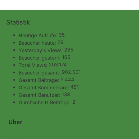
Statistik
35
Heutige Aufrufe:
29
Besucher heute:
285
Yesterday's Views:
165
Besucher gestern:
203.174
Total Views:
902.501
Besucher gesamt:
5.444
Gesamt Beiträge:
451
Gesamt Kommentare:
138
Gesamt Benutzer:
2
Durchschnitt Beiträge:
Über