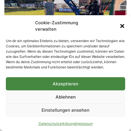
Cookie-Zustimmung
verwalten
Um dir ein optimales Erlebnis zu bieten, verwenden wir Technologien wie
Cookies, um Geräteinformationen zu speichern und/oder darauf
zuzugreifen. Wenn du diesen Technologien zustimmst, können wir Daten
10 Jahre JOB NAVI PM: Berufsorientierung
wie das Surfverhalten oder eindeutige IDs auf dieser Website verarbeiten.
Wenn du deine Zustimmung nicht erteilst oder zurückziehst, können
verbindet Jugendliche und Unternehmen in
bestimmte Merkmale und Funktionen beeinträchtigt werden.
Potsdam-Mittelmark
24. Juni 2026
Keine Kommentare
Akzeptieren
Potsdam-Mittelmark. Zehn Jahre gelebte Berufsorientierung,
zahlreiche geknüpfte Kontakte und unzählige Impulse für die
berufliche Zukunft junger Menschen: Der Berufs- und
Ablehnen
Studienorientierungsparcours JOB NAVI PM feiert
Einstellungen ansehen
Weiterlesen »
Datenschutzerklärung
Impressum