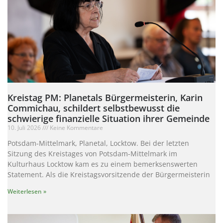
Kreistag PM: Planetals Bürgermeisterin, Karin
Commichau, schildert selbstbewusst die
schwierige finanzielle Situation ihrer Gemeinde
10. Juli 2026
Keine Kommentare
Potsdam-Mittelmark, Planetal, Locktow. Bei der letzten
Sitzung des Kreistages von Potsdam-Mittelmark im
Kulturhaus Locktow kam es zu einem bemerksenswerten
Statement. Als die Kreistagsvorsitzende der Bürgermeisterin
Weiterlesen »