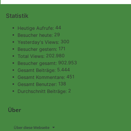
Statistik
44
Heutige Aufrufe:
29
Besucher heute:
300
Yesterday's Views:
171
Besucher gestern:
202.980
Total Views:
902.953
Besucher gesamt:
5.444
Gesamt Beiträge:
451
Gesamt Kommentare:
138
Gesamt Benutzer:
2
Durchschnitt Beiträge:
Über
Über diese Webseite