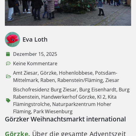
Eva Loth
Dezember 15, 2025
Keine Kommentare
Amt Ziesar
,
Görzke
,
Hohenlobbese
,
Potsdam-
Mittelmark
,
Raben
,
Rabenstein/Fläming
,
Ziesar
Bischofresidenz Burg Ziesar
,
Burg Eisenhardt
,
Burg
Rabenstein
,
Handwerkerhof Görzke
,
KI 2
,
Kita
Flämingstrolche
,
Naturparkzentrum Hoher
Fläming
,
Park Wiesenburg
Görzker Weihnachtsmarkt international
Görzke.
Über die gesamte Adventszeit