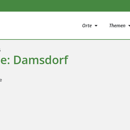
Orte
Themen
5
ie: Damsdorf
e