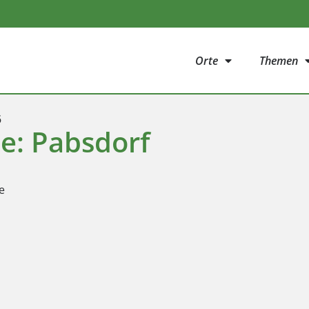
Orte
Themen
5
e: Pabsdorf
e