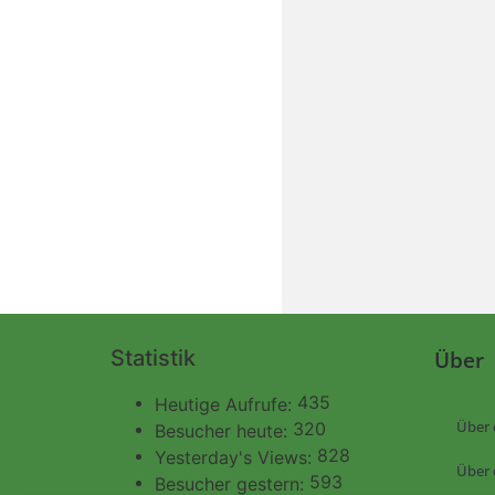
Statistik
Über
435
Heutige Aufrufe:
Über 
320
Besucher heute:
828
Yesterday's Views:
Über 
593
Besucher gestern: