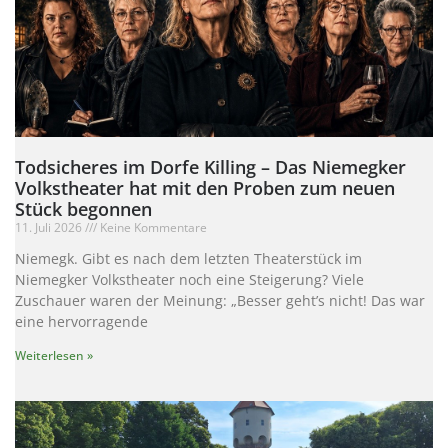
Todsicheres im Dorfe Killing – Das Niemegker
Volkstheater hat mit den Proben zum neuen
Stück begonnen
11. Juli 2026
Keine Kommentare
Niemegk. Gibt es nach dem letzten Theaterstück im
Niemegker Volkstheater noch eine Steigerung? Viele
Zuschauer waren der Meinung: „Besser geht’s nicht! Das war
eine hervorragende
Weiterlesen »