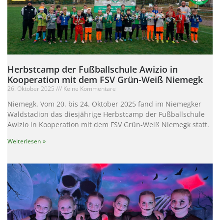
Herbstcamp der Fußballschule Awizio in
Kooperation mit dem FSV Grün-Weiß Niemegk
26. Oktober 2025
Keine Kommentare
Niemegk. Vom 20. bis 24. Oktober 2025 fand im Niemegker
Waldstadion das diesjährige Herbstcamp der Fußballschule
Awizio in Kooperation mit dem FSV Grün-Weiß Niemegk statt.
Weiterlesen »