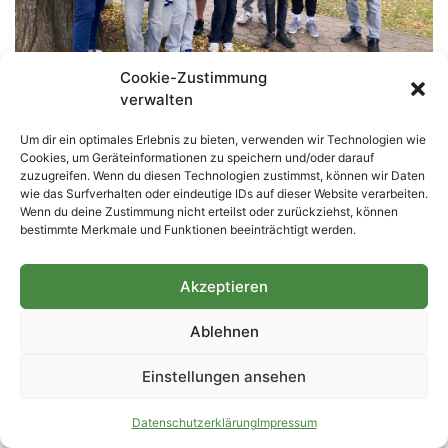
Cookie-Zustimmung
Niemegk: Sieben neue Rettungsschwimmer –
verwalten
Seit fast 50 Jahren wieder Ausbildung von
Rettungsschwimmern in der Badeanstalt
Um dir ein optimales Erlebnis zu bieten, verwenden wir Technologien wie
2. Oktober 2025
Keine Kommentare
Cookies, um Geräteinformationen zu speichern und/oder darauf
zuzugreifen. Wenn du diesen Technologien zustimmst, können wir Daten
Niemegk. Ein Meilenstein ist erreicht. Mit der Übernahme der
wie das Surfverhalten oder eindeutige IDs auf dieser Website verarbeiten.
Badeanstalt in Niemegk durch den Förderverein Badeanstalt
Wenn du deine Zustimmung nicht erteilst oder zurückziehst, können
Niemegk 1929 im Jahr 2019 konnten schon viele Ziele erreicht
bestimmte Merkmale und Funktionen beeinträchtigt werden.
Weiterlesen »
Akzeptieren
Ablehnen
Einstellungen ansehen
Datenschutzerklärung
Impressum