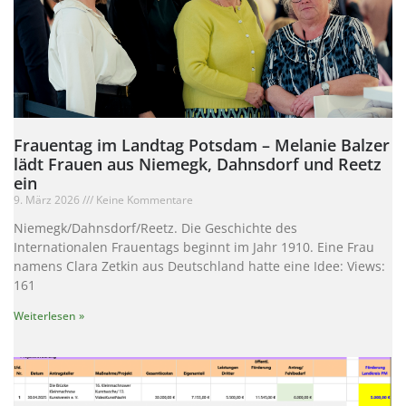
Frauentag im Landtag Potsdam – Melanie Balzer
lädt Frauen aus Niemegk, Dahnsdorf und Reetz
ein
9. März 2026
Keine Kommentare
Niemegk/Dahnsdorf/Reetz. Die Geschichte des
Internationalen Frauentags beginnt im Jahr 1910. Eine Frau
namens Clara Zetkin aus Deutschland hatte eine Idee: Views:
161
Weiterlesen »