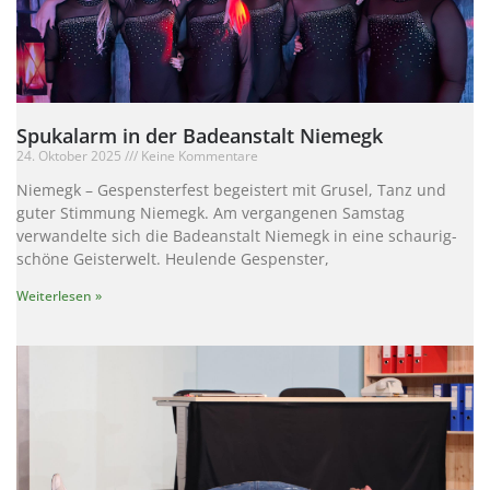
Spukalarm in der Badeanstalt Niemegk
24. Oktober 2025
Keine Kommentare
Niemegk – Gespensterfest begeistert mit Grusel, Tanz und
guter Stimmung Niemegk. Am vergangenen Samstag
verwandelte sich die Badeanstalt Niemegk in eine schaurig-
schöne Geisterwelt. Heulende Gespenster,
Weiterlesen »