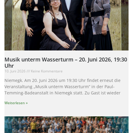
Musik unterm Wasserturm – 20. Juni 2026, 19:30
Uhr
10. Juni 2026
Keine Kommentare
Niemegk. Am 20. Juni 2026 um 19:30 Uhr findet erneut die
Veranstaltung „Musik unterm Wasserturm“ in der Paul-
Temming-Badeanstalt in Niemegk statt. Zu Gast ist wieder
Weiterlesen »