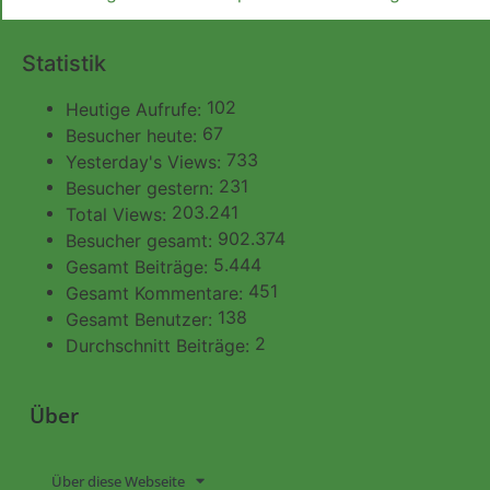
Statistik
102
Heutige Aufrufe:
67
Besucher heute:
733
Yesterday's Views:
231
Besucher gestern:
203.241
Total Views:
902.374
Besucher gesamt:
5.444
Gesamt Beiträge:
451
Gesamt Kommentare:
138
Gesamt Benutzer:
2
Durchschnitt Beiträge:
Über
Über diese Webseite