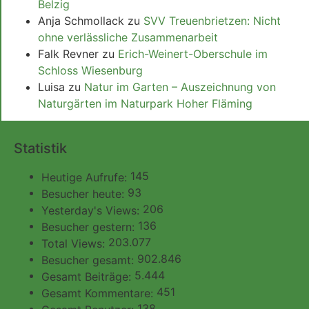
Belzig
Anja Schmollack
zu
SVV Treuenbrietzen: Nicht
ohne verlässliche Zusammenarbeit
Falk Revner
zu
Erich-Weinert-Oberschule im
Schloss Wiesenburg
Luisa
zu
Natur im Garten – Auszeichnung von
Naturgärten im Naturpark Hoher Fläming
Statistik
145
Heutige Aufrufe:
93
Besucher heute:
206
Yesterday's Views:
136
Besucher gestern:
203.077
Total Views:
902.846
Besucher gesamt:
5.444
Gesamt Beiträge:
451
Gesamt Kommentare:
138