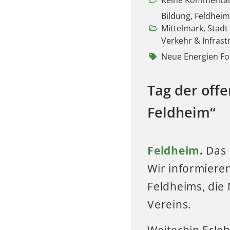
Keine Kommenta
Bildung
,
Feldhei
Mittelmark
,
Stadt
Verkehr & Infrast
Neue Energien F
Tag der off
Feldheim“
Feldheim
.
Das
Wir informiere
Feldheims, die
Vereins.
Weiterhin Erle