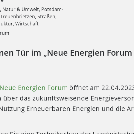
re
m
,
Natur & Umwelt
,
Potsdam-
 Treuenbrietzen
,
Straßen,
ruktur
,
Wirtschaft
orum
enen Tür im „Neue Energien Forum
Neue Energien Forum
öffnet am 22.04.2023
n über das zukunftsweisende Energieverso
 Nutzung Erneuerbaren Energien und die Ar
ben Sie eine Technikschau der Landwirtscha