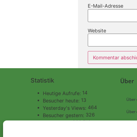
E-Mail-Adresse
Website
Statistik
Über
14
Heutige Aufrufe:
Über 
13
Besucher heute:
464
Yesterday's Views:
Über 
326
Besucher gestern:
202.713
Total Views:
WERB
901.575
Besucher gesamt:
Konta
5.444