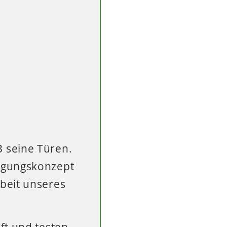
 seine Türen.
rgungskonzept
beit unseres
ft und testen