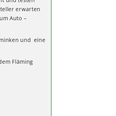
teller erwarten
zum Auto –
chminken und eine
s dem Fläming