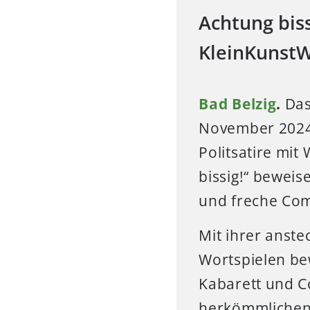
Achtung biss
KleinKunstW
Bad Belzig
.
Da
November 2024
Politsatire mit
bissig!“ beweis
und freche Com
Mit ihrer anst
Wortspielen be
Kabarett und C
herkömmlichen 