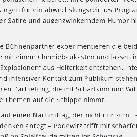
sorgen für ein abwechslungsreiches Progr
ger Satire und augenzwinkerndem Humor h
ige Bühnenpartner experimentieren die beid
e mit einem Chemiebaukasten und lassen 
Explosionen“ aus Heiterkeit entstehen. Inte
nd intensiver Kontakt zum Publikum stehen
en Darbietung, die mit Scharfsinn und Witz
che Themen auf die Schippe nimmt.
h auf einen Nachmittag, der nicht nur zum 
enken anregt – Podewitz trifft mit schar
ß an Spielfreude mitten ins Schwarze.