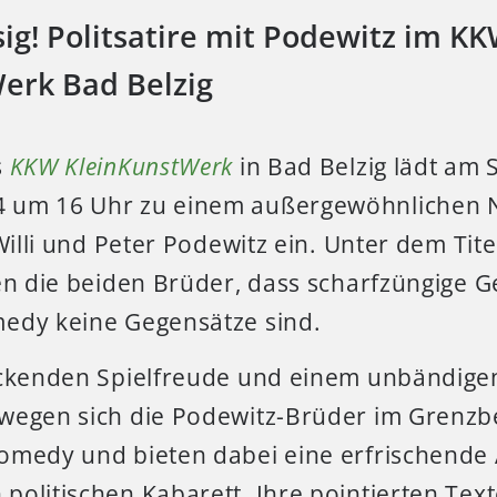
ig! Politsatire mit Podewitz im K
erk Bad Belzig
s
KKW KleinKunstWerk
in Bad Belzig lädt am 
 um 16 Uhr zu einem außergewöhnlichen N
 Willi und Peter Podewitz ein. Unter dem Tit
en die beiden Brüder, dass scharfzüngige Ge
edy keine Gegensätze sind.
eckenden Spielfreude und einem unbändige
wegen sich die Podewitz-Brüder im Grenzb
omedy und bieten dabei eine erfrischende 
politischen Kabarett. Ihre pointierten Te