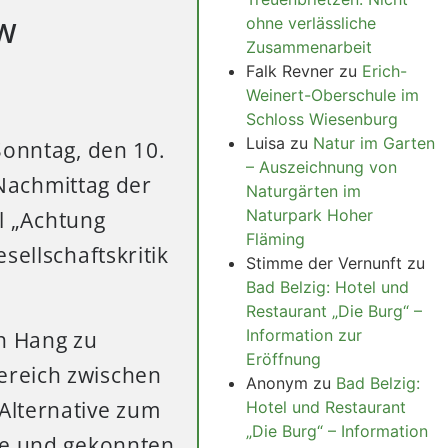
ohne verlässliche
KW
Zusammenarbeit
Falk Revner
zu
Erich-
Weinert-Oberschule im
Schloss Wiesenburg
Luisa
zu
Natur im Garten
Sonntag, den 10.
– Auszeichnung von
achmittag der
Naturgärten im
Naturpark Hoher
el „Achtung
Fläming
sellschaftskritik
Stimme der Vernunft
zu
Bad Belzig: Hotel und
Restaurant „Die Burg“ –
Information zur
n Hang zu
Eröffnung
ereich zwischen
Anonym
zu
Bad Belzig:
Alternative zum
Hotel und Restaurant
„Die Burg“ – Information
xte und gekonnten