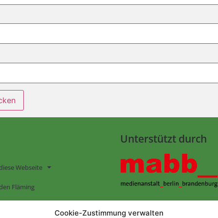
Unterstützt durch
diese Webseite
den Fläming
EN AUF „FLÄMING 365“
Folge uns auf:
Cookie-Zustimmung verwalten