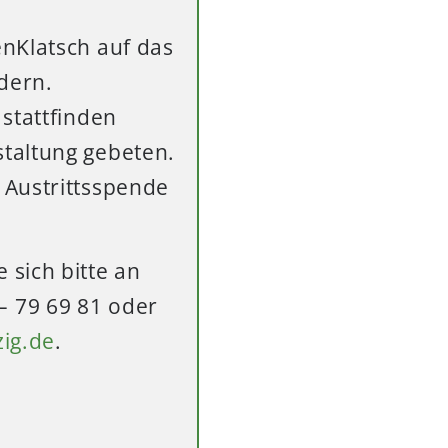
nKlatsch auf das
dern.
stattfinden
taltung gebeten.
 Austrittsspende
sich bitte an
– 79 69 81 oder
zig.de
.