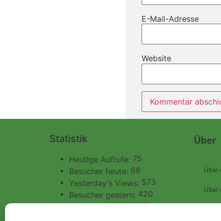
E-Mail-Adresse
Website
Statistik
Über
75
Heutige Aufrufe:
Über 
68
Besucher heute:
573
Yesterday's Views:
Über 
420
Besucher gestern:
202.685
Total Views:
WERB
901.304
Besucher gesamt: