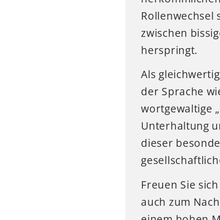
Rollenwechsel 
zwischen bissi
herspringt.
Als gleichwert
der Sprache wi
wortgewaltige „
Unterhaltung u
dieser besonder
gesellschaftli
Freuen Sie sic
auch zum Nachd
einem hohen Ma