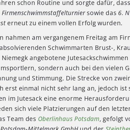
Jahren schon Routine und sorgte dafür, das
 Firmenschwimmstaffelturnier
sowie das
6. 
st
erneut zu einem vollen Erfolg wurden.
n nahmen am vergangenem Freitag am Firm
zu absolvierenden Schwimmarten Brust-, Krau
n Niemegk angebotene Jutesackschwimmen 
msportlern, sondern auch bei den vielen G
nnung und Stimmung. Die Strecke von zwei
h erst einmal nicht sehr lang an, jedoch ist
n im Jutesack eine enorme Herausforderu
den sich viele Platzierungen auf den letzte
das Team des
Oberlinhaus Potsdam
, gefolgt 
ft Potsdam-Mittelmark GmbH
und der
Steinthe