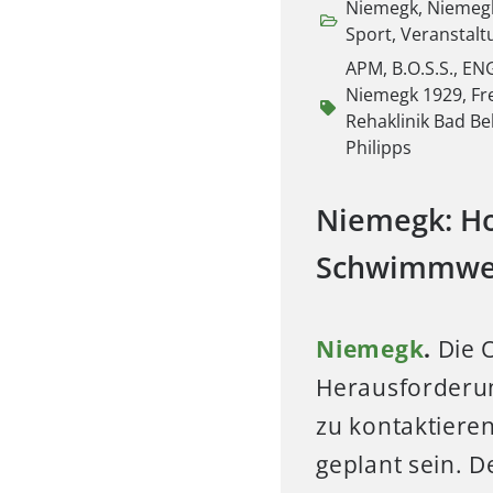
Niemegk
,
Niemeg
Sport
,
Veranstal
APM
,
B.O.S.S.
,
EN
Niemegk 1929
,
Fr
Rehaklinik Bad Be
Philipps
Niemegk: Ho
Schwimmwet
Niemegk
.
Die O
Herausforderun
zu kontaktieren
geplant sein. D