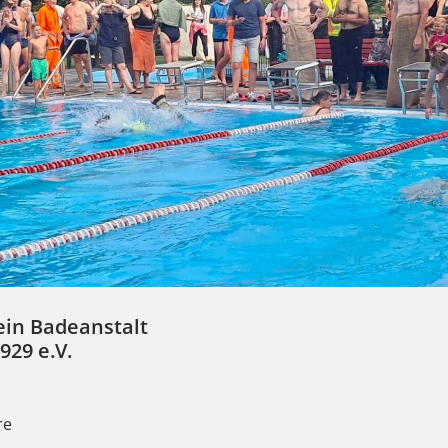
ein Badeanstalt
929 e.V.
re