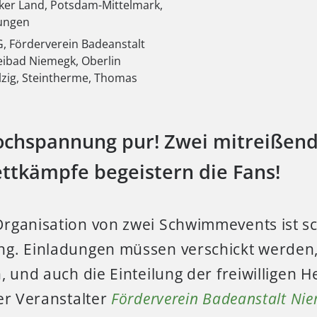
ker Land
,
Potsdam-Mittelmark
,
tungen
G
,
Förderverein Badeanstalt
eibad Niemegk
,
Oberlin
lzig
,
Steintherme
,
Thomas
chspannung pur! Zwei mitreißen
tkämpfe begeistern die Fans!
rganisation von zwei Schwimmevents ist s
g. Einladungen müssen verschickt werden
, und auch die Einteilung der freiwilligen H
er Veranstalter
Förderverein Badeanstalt Nie