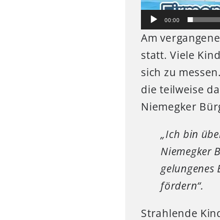
00:00
Am vergangene
statt. Viele Ki
sich zu messen
die teilweise 
Niemegker Bürg
„Ich bin übe
Niemegker B
gelungenes 
fördern“.
Strahlende Kin