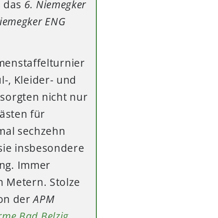
s das
6. Niemegker
Niemegker ENG
enstaffelturnier
l-, Kleider- und
sorgten nicht nur
ästen für
mal sechzehn
 sie insbesondere
ng. Immer
n Metern. Stolze
von der
APM
rme Bad Belzig
.