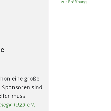
zur Eröffnung
de
chon eine große
, Sponsoren sind
elfer muss
megk 1929 e.V.