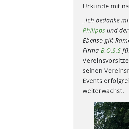
Urkunde mit na
„Ich bedanke mi
Philipps
und de
Ebenso gilt Ram
Firma
B.O.S.S
fü
Vereinsvorsitz
seinen Vereinsm
Events erfolgr
weiterwächst.