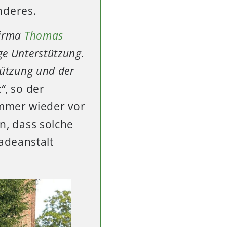
nderes.
Firma
Thomas
ge Unterstützung.
tützung und der
“
, so der
immer wieder vor
en, dass solche
adeanstalt