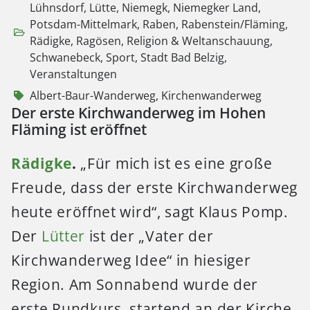
Lühnsdorf
,
Lütte
,
Niemegk
,
Niemegker Land
,
Potsdam-Mittelmark
,
Raben
,
Rabenstein/Fläming
,
Rädigke
,
Ragösen
,
Religion & Weltanschauung
,
Schwanebeck
,
Sport
,
Stadt Bad Belzig
,
Veranstaltungen
Albert-Baur-Wanderweg
,
Kirchenwanderweg
Der erste Kirchwanderweg im Hohen
Fläming ist eröffnet
Rädigke
.
„Für mich ist es eine große
Freude, dass der erste Kirchwanderweg
heute eröffnet wird“, sagt Klaus Pomp.
Der
Lütter
ist der „Vater der
Kirchwanderweg Idee“ in hiesiger
Region. Am Sonnabend wurde der
erste Rundkurs, startend an der Kirche