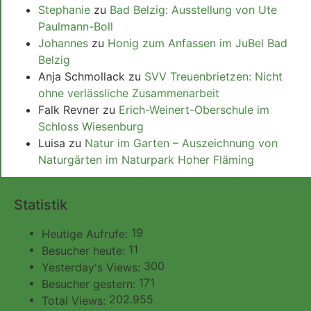
Stephanie
zu
Bad Belzig: Ausstellung von Ute
Paulmann-Boll
Johannes
zu
Honig zum Anfassen im JuBel Bad
Belzig
Anja Schmollack
zu
SVV Treuenbrietzen: Nicht
ohne verlässliche Zusammenarbeit
Falk Revner
zu
Erich-Weinert-Oberschule im
Schloss Wiesenburg
Luisa
zu
Natur im Garten – Auszeichnung von
Naturgärten im Naturpark Hoher Fläming
Statistik
19
Heutige Aufrufe:
11
Besucher heute:
300
Yesterday's Views:
171
Besucher gestern:
202.955
Total Views: