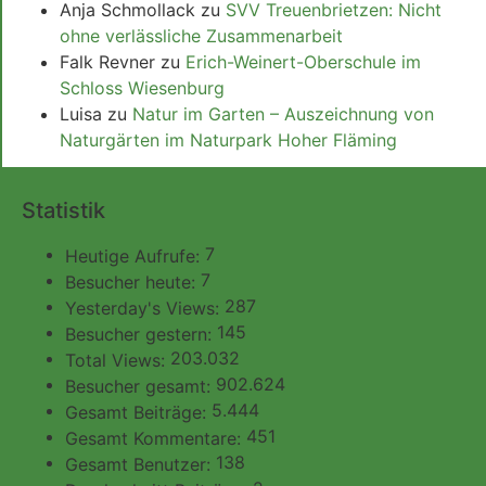
Anja Schmollack
zu
SVV Treuenbrietzen: Nicht
ohne verlässliche Zusammenarbeit
Falk Revner
zu
Erich-Weinert-Oberschule im
Schloss Wiesenburg
Luisa
zu
Natur im Garten – Auszeichnung von
Naturgärten im Naturpark Hoher Fläming
Statistik
7
Heutige Aufrufe:
7
Besucher heute:
287
Yesterday's Views:
145
Besucher gestern:
203.032
Total Views:
902.624
Besucher gesamt:
5.444
Gesamt Beiträge:
451
Gesamt Kommentare:
138
Gesamt Benutzer: