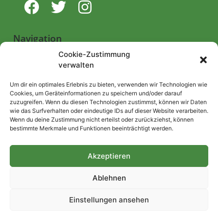
Navigation
Cookie-Zustimmung
verwalten
Start
Nutzungsbedingungen
Um dir ein optimales Erlebnis zu bieten, verwenden wir Technologien wie
Cookies, um Geräteinformationen zu speichern und/oder darauf
Abo
zuzugreifen. Wenn du diesen Technologien zustimmst, können wir Daten
wie das Surfverhalten oder eindeutige IDs auf dieser Website verarbeiten.
Artikel einreichen
Wenn du deine Zustimmung nicht erteilst oder zurückziehst, können
bestimmte Merkmale und Funktionen beeinträchtigt werden.
Be/Rent a Journalist
Kontakt
Akzeptieren
Impressum
Ablehnen
Datenschutzerklärung
Einstellungen ansehen