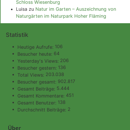
Schloss Wiesenburg
Luisa
zu
Natur im Garten – Auszeichnung von
Naturgärten im Naturpark Hoher Fläming
Statistik
106
Heutige Aufrufe:
64
Besucher heute:
206
Yesterday's Views:
136
Besucher gestern:
203.038
Total Views:
902.817
Besucher gesamt:
5.444
Gesamt Beiträge:
451
Gesamt Kommentare:
138
Gesamt Benutzer:
2
Durchschnitt Beiträge:
Über