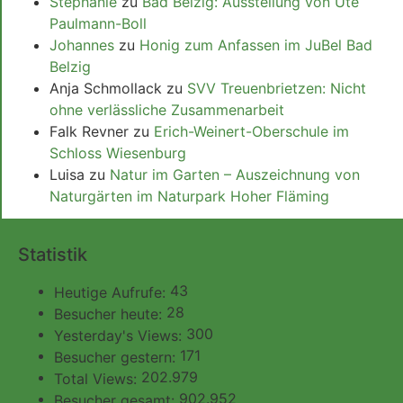
Stephanie
zu
Bad Belzig: Ausstellung von Ute
Paulmann-Boll
Johannes
zu
Honig zum Anfassen im JuBel Bad
Belzig
Anja Schmollack
zu
SVV Treuenbrietzen: Nicht
ohne verlässliche Zusammenarbeit
Falk Revner
zu
Erich-Weinert-Oberschule im
Schloss Wiesenburg
Luisa
zu
Natur im Garten – Auszeichnung von
Naturgärten im Naturpark Hoher Fläming
Statistik
43
Heutige Aufrufe:
28
Besucher heute:
300
Yesterday's Views:
171
Besucher gestern:
202.979
Total Views:
902.952
Besucher gesamt: