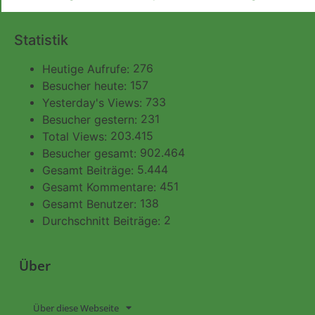
Statistik
276
Heutige Aufrufe:
157
Besucher heute:
733
Yesterday's Views:
231
Besucher gestern:
203.415
Total Views:
902.464
Besucher gesamt:
5.444
Gesamt Beiträge:
451
Gesamt Kommentare:
138
Gesamt Benutzer:
2
Durchschnitt Beiträge:
Über
Über diese Webseite