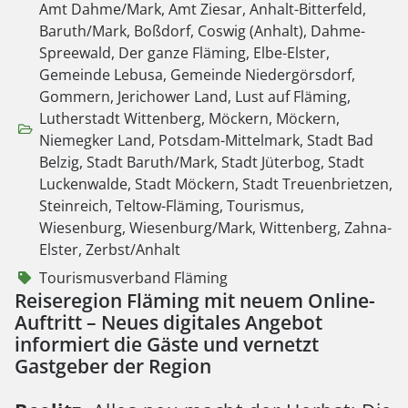
Amt Dahme/Mark
,
Amt Ziesar
,
Anhalt-Bitterfeld
,
Baruth/Mark
,
Boßdorf
,
Coswig (Anhalt)
,
Dahme-
Spreewald
,
Der ganze Fläming
,
Elbe-Elster
,
Gemeinde Lebusa
,
Gemeinde Niedergörsdorf
,
Gommern
,
Jerichower Land
,
Lust auf Fläming
,
Lutherstadt Wittenberg
,
Möckern
,
Möckern
,
Niemegker Land
,
Potsdam-Mittelmark
,
Stadt Bad
Belzig
,
Stadt Baruth/Mark
,
Stadt Jüterbog
,
Stadt
Luckenwalde
,
Stadt Möckern
,
Stadt Treuenbrietzen
,
Steinreich
,
Teltow-Fläming
,
Tourismus
,
Wiesenburg
,
Wiesenburg/Mark
,
Wittenberg
,
Zahna-
Elster
,
Zerbst/Anhalt
Tourismusverband Fläming
Reiseregion Fläming mit neuem Online-
Auftritt – Neues digitales Angebot
informiert die Gäste und vernetzt
Gastgeber der Region