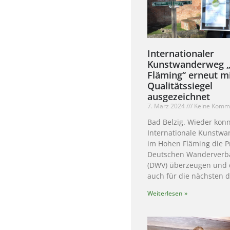
Internationaler
Kunstwanderweg 
Fläming“ erneut m
Qualitätssiegel
ausgezeichnet
7. März 2024
Keine Komm
Bad Belzig. Wieder kon
Internationale Kunstw
im Hohen Fläming die P
Deutschen Wanderverb
(DWV) überzeugen und d
auch für die nächsten d
Weiterlesen »