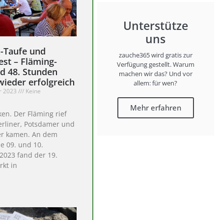
Unterstütze
uns
-Taufe und
zauche365 wird gratis zur
est – Fläming-
Verfügung gestellt. Warum
d 48. Stunden
machen wir das? Und vor
wieder erfolgreich
allem: für wen?
r 2023
Keine
Mehr erfahren
ken. Der Fläming rief
erliner, Potsdamer und
er kamen. An dem
 09. und 10.
2023 fand der 19.
kt in