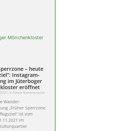
Sperrzone – heute
iel“: Instagram-
ung im Jüterboger
loster eröffnet
 2021
Keine Kommentare
ie Wander-
lung „Früher Sperrzone
flugsziel“ ist vom
01.11.2021 im
Kulturquartier