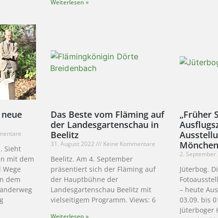
Weiterlesen »
t neue
Das Beste vom Fläming auf
„Früher 
der Landesgartenschau in
Ausflugsz
Beelitz
Ausstell
mentare
Mönchenk
31. August 2022
Keine Kommentare
. Sieht
2. September
en mit dem
Beelitz. Am 4. September
d Wege
präsentiert sich der Fläming auf
Jüterbog. D
an dem
der Hauptbühne der
Fotoausstel
wanderweg
Landesgartenschau Beelitz mit
– heute Aus
g
vielseitigem Programm. Views: 6
03.09. bis 
Jüterboger 
Weiterlesen »