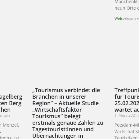
Mönchenklos
neun Orte d
Weiterlesen »
d
„Tourismus verbindet die
Treffpun
Hagelberg
Branchen in unserer
für Touri
ten Berg
Region“ – Aktuelle Studie
25.02.20
chen
„Wirtschaftsfaktor
wartet a
Tourismus“ belegt
ntare
1. März 2021
erstmals genaue Zahlen zu
an Menzel,
Potsdam-Mi
Tagestourist:innen und
s
Wirtschaft
Übernachtungen in
ming, ist
Touristiker