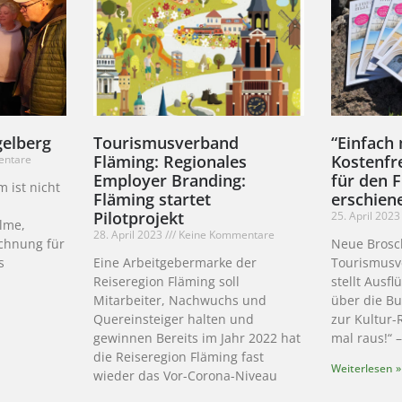
gelberg
Tourismusverband
“Einfach 
Fläming: Regionales
Kostenfr
entare
Employer Branding:
für den 
m ist nicht
Fläming startet
erschien
Pilotprojekt
25. April 202
ilme,
28. April 2023
Keine Kommentare
chnung für
Neue Brosc
s
Eine Arbeitgebermarke der
Tourismusv
r
Reiseregion Fläming soll
stellt Ausf
Mitarbeiter, Nachwuchs und
über die B
Quereinsteiger halten und
zur Kultur-
gewinnen Bereits im Jahr 2022 hat
mal raus!“ 
die Reiseregion Fläming fast
Weiterlesen »
wieder das Vor-Corona-Niveau