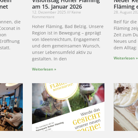
fnet
am 15. Januar 2026
Fläming 
12. Dezember 2025
Keine
28. August 2
Kommentare
gonnen, die
Reif für die
Hoher Fläming, Bad Belzig. Unsere
Coconat in
Fläming zei
Region ist in Bewegung – geprägt
chon
Zeit zum D
von Ideenreichtum, Engagement
 Eröffnung
Neues und 
und dem gemeinsamen Wunsch,
tatt.
dem Alltag:
unser Lebensumfeld aktiv zu
Weiterlesen »
gestalten. In den
Weiterlesen »