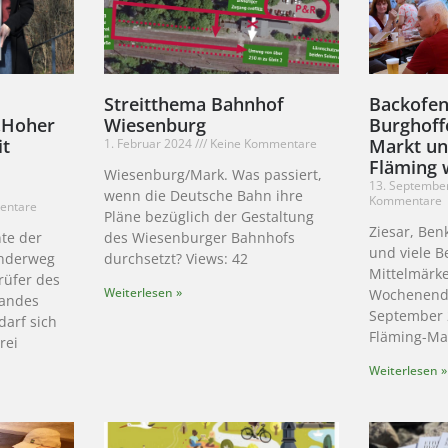
Streitthema Bahnhof
Backofen
„Hoher
Wiesenburg
Burghoff
it
Markt un
1. Februar 2024
Keine Kommentare
Fläming 
Wiesenburg/Mark. Was passiert,
13. Septembe
wenn die Deutsche Bahn ihre
Kommentare
entare
Pläne bezüglich der Gestaltung
Ziesar, Ben
nte der
des Wiesenburger Bahnhofs
und viele B
anderweg
durchsetzt? Views: 42
Mittelmärk
rüfer des
Weiterlesen »
Wochenende
andes
September 
arf sich
Fläming-Mar
rei
Weiterlesen »