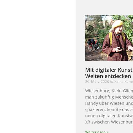
Mit digitaler Kuns
Welten entdecken
26. März 2023
Keine Kom
Wiesenburg; Klein Glien
man zukünftig Mensch
Handy über Wiesen un
spazieren, könnte das 
neuen digitalen Kunst
XR zwischen Wiesenbur
Weiterlesen »