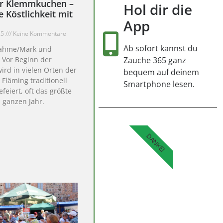
er Klemmkuchen –
Hol dir die
 Köstlichkeit mit
App
25
Keine Kommentare
Ab sofort kannst du
Dahme/Mark und
 Vor Beginn der
Zauche 365 ganz
wird in vielen Orten der
bequem auf deinem
 Fläming traditionell
Smartphone lesen.
feiert, oft das größte
m ganzen Jahr.
DANKE!