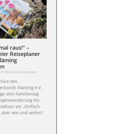
mal raus!“ –
eier Reiseplaner
Fläming
en
3
Keine Kommentare
hüre des
erbands Fläming e.V.
lüge vom Familientag
urgenwanderung bis
Radtour vor „Einfach
– aber wie und wohin?