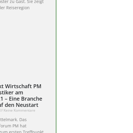
ter zu Gast. Sie zeigt
er Reiseregion
kt Wirtschaft PM
stiker am
21 – Eine Branche
uf den Neustart
Keine Kommentare
ttelmark. Das
sforum PM hat
 zum ersten Treffpunkt