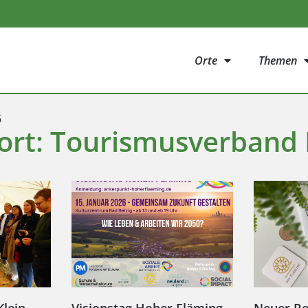
Orte
Themen
5
ort: Tourismusverband 
Klein
Visionstag Hoher Fläming
Neuer Re