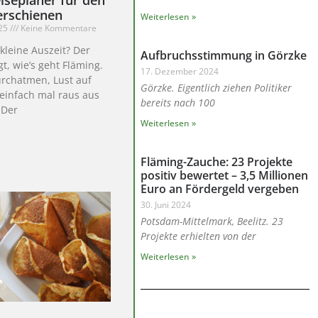
erschienen
Weiterlesen »
025
Keine Kommentare
 kleine Auszeit? Der
Aufbruchsstimmung in Görzke
gt, wie’s geht Fläming.
17. Dezember 2024
urchatmen, Lust auf
Görzke. Eigentlich ziehen Politiker
einfach mal raus aus
bereits nach 100
 Der
Weiterlesen »
Fläming-Zauche: 23 Projekte
positiv bewertet – 3,5 Millionen
Euro an Fördergeld vergeben
30. Juni 2024
Potsdam-Mittelmark, Beelitz. 23
Projekte erhielten von der
Weiterlesen »