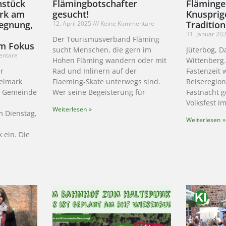
hstück
Flämingbotschafter
Fläming
rk am
gesucht!
Knusprige
gegnung,
Tradition
12. April 2025
Keine Kommentare
31. Januar 20
Der Tourismusverband Fläming
m Fokus
sucht Menschen, die gern im
Jüterbog, 
entare
Hohen Fläming wandern oder mit
Wittenberg.
er
Rad und Inlinern auf der
Fastenzeit 
telmark
Flaeming-Skate unterwegs sind.
Reiseregion
r Gemeinde
Wer seine Begeisterung für
Fastnacht ge
Volksfest i
Weiterlesen »
m Dienstag,
Weiterlesen »
 ein. Die