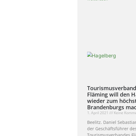
Tourismusverban
Fläming will den 
wieder zum höchs
Brandenburgs ma
1. April 2021
Keine Komme
Beelitz. Daniel Sebasti
der Geschäftsführer de
Tourismusverbandes Flä