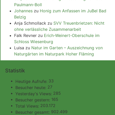
Paulmann-Boll
Johannes
zu
Honig zum Anfassen im JuBel Bad
Belzig
Anja Schmollack
zu
SVV Treuenbrietzen: Nicht
ohne verlässliche Zusammenarbeit
Falk Revner
zu
Erich-Weinert-Oberschule im
Schloss Wiesenburg
Luisa
zu
Natur im Garten – Auszeichnung von
Naturgärten im Naturpark Hoher Fläming
Statistik
33
Heutige Aufrufe:
27
Besucher heute:
285
Yesterday's Views:
165
Besucher gestern:
203.172
Total Views:
902.499
Besucher gesamt: