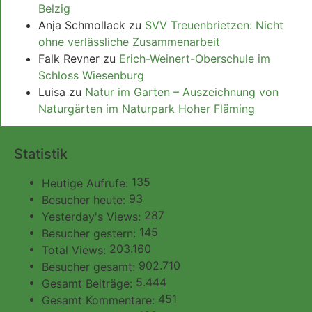
Belzig
Anja Schmollack
zu
SVV Treuenbrietzen: Nicht
ohne verlässliche Zusammenarbeit
Falk Revner
zu
Erich-Weinert-Oberschule im
Schloss Wiesenburg
Luisa
zu
Natur im Garten – Auszeichnung von
Naturgärten im Naturpark Hoher Fläming
Statistik
135
Heutige Aufrufe:
93
Besucher heute:
287
Yesterday's Views:
145
Besucher gestern:
203.160
Total Views:
902.710
Besucher gesamt:
5.444
Gesamt Beiträge:
451
Gesamt Kommentare: