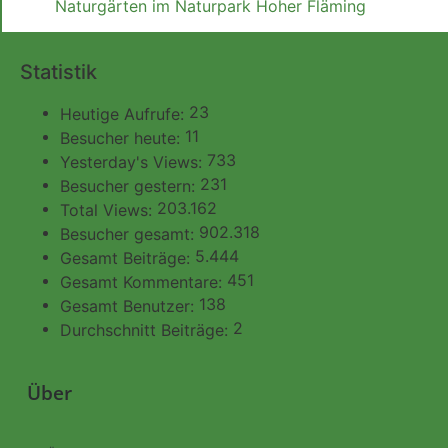
Naturgärten im Naturpark Hoher Fläming
Statistik
23
Heutige Aufrufe:
11
Besucher heute:
733
Yesterday's Views:
231
Besucher gestern:
203.162
Total Views:
902.318
Besucher gesamt:
5.444
Gesamt Beiträge:
451
Gesamt Kommentare:
138
Gesamt Benutzer:
2
Durchschnitt Beiträge:
Über