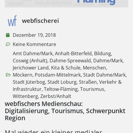
webfischerei
Dezember 19, 2018
Keine Kommentare
Amt Dahme/Mark
,
Anhalt-Bitterfeld
,
Bildung
,
Coswig (Anhalt)
,
Dahme-Spreewald
,
Dahme/Mark
,
Jerichower Land
,
Kita & Schule
,
Menschen
,
Möckern
,
Potsdam-Mittelmark
,
Stadt Dahme/Mark
,
Stadt Jüterbog
,
Stadt Loburg
,
Straßen, Verkehr &
Infrastruktur
,
Teltow-Fläming
,
Tourismus
,
Wittenberg
,
Zerbst/Anhalt
webfischers Medienschau:
Digitalisierung, Tourismus, Schwerpunkt
Region
Mal wieder ein kleiner medialer