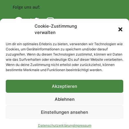
Folge uns auf:
Cookie-Zustimmung
verwalten
Navigation
Um dir ein optimales Erlebnis zu bieten, verwenden wir Technologien wie
Cookies, um Geräteinformationen zu speichern und/oder darauf
zuzugreifen. Wenn du diesen Technologien zustimmst, können wir Daten
Start
wie das Surfverhalten oder eindeutige IDs auf dieser Website verarbeiten.
Wenn du deine Zustimmung nicht erteilst oder zurückziehst, können
Nutzungsbedingungen
bestimmte Merkmale und Funktionen beeinträchtigt werden.
Abo
Artikel einreichen
Akzeptieren
Be/Rent a Journalist
Ablehnen
Kontakt
Einstellungen ansehen
Impressum
Datenschutzerklärung
Datenschutzerklärung
Impressum