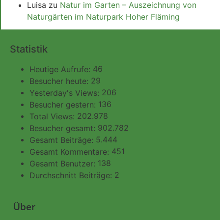
Luisa
zu
Natur im Garten – Auszeichnung von
Naturgärten im Naturpark Hoher Fläming
Statistik
46
Heutige Aufrufe:
29
Besucher heute:
206
Yesterday's Views:
136
Besucher gestern:
202.978
Total Views:
902.782
Besucher gesamt:
5.444
Gesamt Beiträge:
451
Gesamt Kommentare:
138
Gesamt Benutzer:
2
Durchschnitt Beiträge:
Über