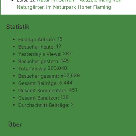
Naturgärten im Naturpark Hoher Fläming
Statistik
15
Heutige Aufrufe:
12
Besucher heute:
287
Yesterday's Views:
145
Besucher gestern:
203.040
Total Views:
902.629
Besucher gesamt:
5.444
Gesamt Beiträge:
451
Gesamt Kommentare:
138
Gesamt Benutzer:
2
Durchschnitt Beiträge:
Über