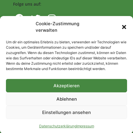
Folge uns auf:
Cookie-Zustimmung
verwalten
Navigation
Um dir ein optimales Erlebnis zu bieten, verwenden wir Technologien wie
Cookies, um Geräteinformationen zu speichern und/oder darauf
zuzugreifen. Wenn du diesen Technologien zustimmst, können wir Daten
Start
wie das Surfverhalten oder eindeutige IDs auf dieser Website verarbeiten.
Wenn du deine Zustimmung nicht erteilst oder zurückziehst, können
Nutzungsbedingungen
bestimmte Merkmale und Funktionen beeinträchtigt werden.
Abo
Artikel einreichen
Akzeptieren
Be/Rent a Journalist
Ablehnen
Kontakt
Einstellungen ansehen
Impressum
Datenschutzerklärung
Datenschutzerklärung
Impressum