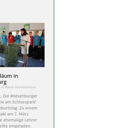
iläum in
urg
5
Keine Kommentare
. Die Wiesenburger
le am Schlosspark“
Geburtstag. Zu einem
takt am 7. März
le ehemalige Lehrer
llte eingeladen.