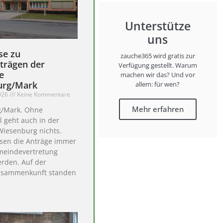
Unterstütze
uns
se zu
zauche365 wird gratis zur
trägen der
Verfügung gestellt. Warum
e
machen wir das? Und vor
urg/Mark
allem: für wen?
2026
Keine Kommentare
Mehr erfahren
/Mark. Ohne
l geht auch in der
iesenburg nichts.
sen die Anträge immer
meindevertretung
erden. Auf der
usammenkunft standen