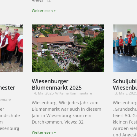
Views: 12
Weiterlesen »
Wiesenburger
Schuljub
hester
Blumenmarkt 2025
Wiesenb
14. Mai 2025
Keine Kommentare
13. März 202
entare
Wiesenburg. Wie jedes Jahr zum
Wiesenburg
der
Blumenmarkt war auch in diesem
„Grundschu
undschule
Jahr in Wiesenburg kaum ein
feiert 50. 
em
Durchkommen. Views: 32
kleinen Fes
iesenburg
wurden vie
Weiterlesen »
und Angeste