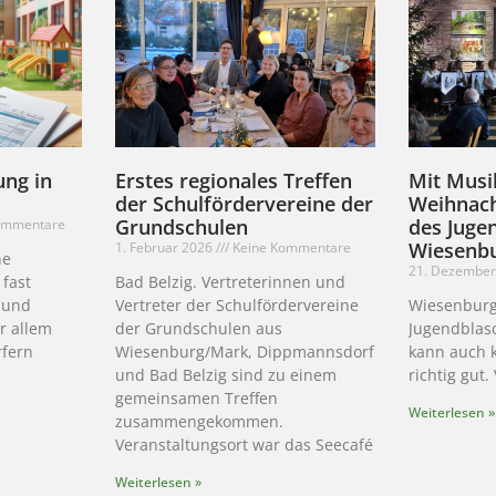
ung in
Erstes regionales Treffen
Mit Musik
der Schulfördervereine der
Weihnach
Grundschulen
des Juge
ommentare
Wiesenb
1. Februar 2026
Keine Kommentare
ne
21. Dezembe
 fast
Bad Belzig. Vertreterinnen und
r und
Vertreter der Schulfördervereine
Wiesenburg.
r allem
der Grundschulen aus
Jugendblas
rfern
Wiesenburg/Mark, Dippmannsdorf
kann auch k
und Bad Belzig sind zu einem
richtig gut.
gemeinsamen Treffen
Weiterlesen »
zusammengekommen.
Veranstaltungsort war das Seecafé
Weiterlesen »