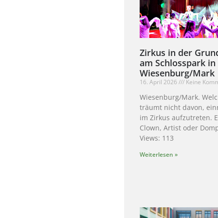
Zirkus in der Grun
am Schlosspark in
Wiesenburg/Mark
16. April 2026
Keine Kom
Wiesenburg/Mark. Welc
träumt nicht davon, ein
im Zirkus aufzutreten. 
Clown, Artist oder Domp
Views: 113
Weiterlesen »