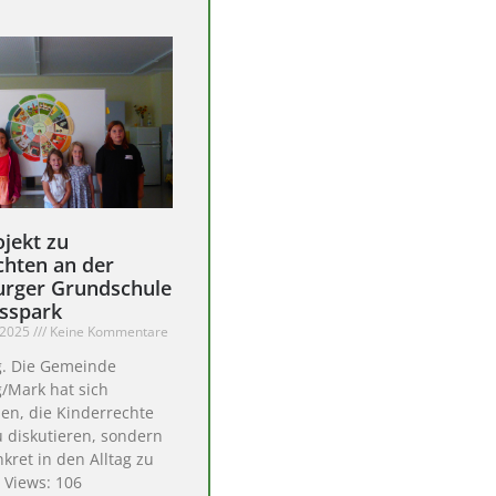
ojekt zu
chten an der
rger Grundschule
sspark
 2025
Keine Kommentare
. Die Gemeinde
/Mark hat sich
n, die Kinderrechte
u diskutieren, sondern
nkret in den Alltag zu
. Views: 106