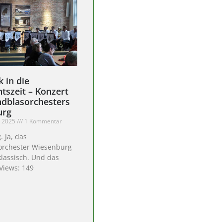
 in die
tszeit – Konzert
ndblasorchesters
urg
r 2025
1 Kommentar
 Ja, das
orchester Wiesenburg
lassisch. Und das
 Views: 149