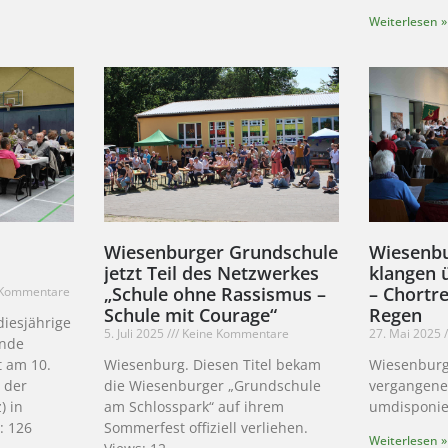
Weiterlesen »
Wiesenburger Grundschule
Wiesenbu
jetzt Teil des Netzwerkes
klangen 
„Schule ohne Rassismus –
– Chortre
 Kommentare
Schule mit Courage“
Regen
iesjährige
5. Juli 2025
Keine Kommentare
27. Mai 2025
inde
t am 10.
Wiesenburg. Diesen Titel bekam
Wiesenburg
 der
die Wiesenburger „Grundschule
vergangen
) in
am Schlosspark“ auf ihrem
umdisponie
: 126
Sommerfest offiziell verliehen.
Weiterlesen »