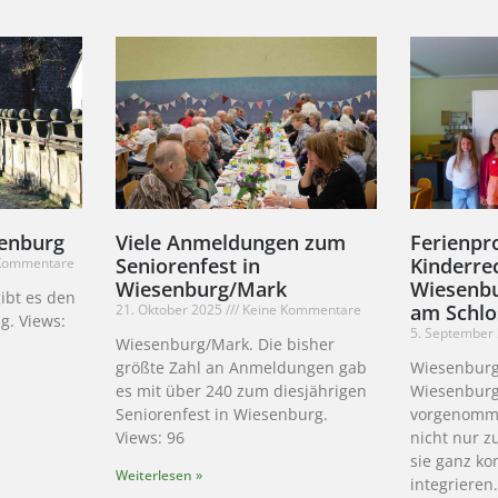
senburg
Viele Anmeldungen zum
Ferienpr
Seniorenfest in
Kinderre
Kommentare
Wiesenburg/Mark
Wiesenbu
ibt es den
am Schlo
21. Oktober 2025
Keine Kommentare
g. Views:
5. September
Wiesenburg/Mark. Die bisher
größte Zahl an Anmeldungen gab
Wiesenburg
es mit über 240 zum diesjährigen
Wiesenburg
Seniorenfest in Wiesenburg.
vorgenomme
Views: 96
nicht nur z
sie ganz ko
Weiterlesen »
integrieren