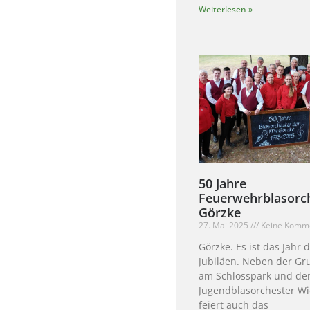
Weiterlesen »
50 Jahre
Feuerwehrblasorc
Görzke
27. Mai 2025
Keine Komm
Görzke. Es ist das Jahr 
Jubiläen. Neben der Gr
am Schlosspark und d
Jugendblasorchester W
feiert auch das