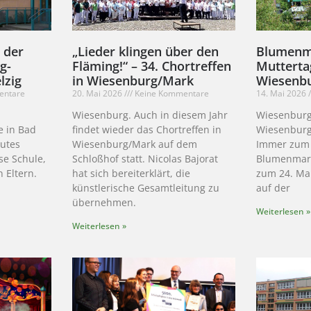
 der
„Lieder klingen über den
Blumenm
g-
Fläming!“ – 34. Chortreffen
Mutterta
lzig
in Wiesenburg/Mark
Wiesenb
entare
20. Mai 2026
Keine Kommentare
14. Mai 2026
Wiesenburg. Auch in diesem Jahr
Wiesenburg
e in Bad
findet wieder das Chortreffen in
Wiesenburg
gutes
Wiesenburg/Mark auf dem
Immer zum 
se Schule,
Schloßhof statt. Nicolas Bajorat
Blumenmarkt
 Eltern.
hat sich bereiterklärt, die
zum 24. Ma
künstlerische Gesamtleitung zu
auf der
übernehmen.
Weiterlesen »
Weiterlesen »