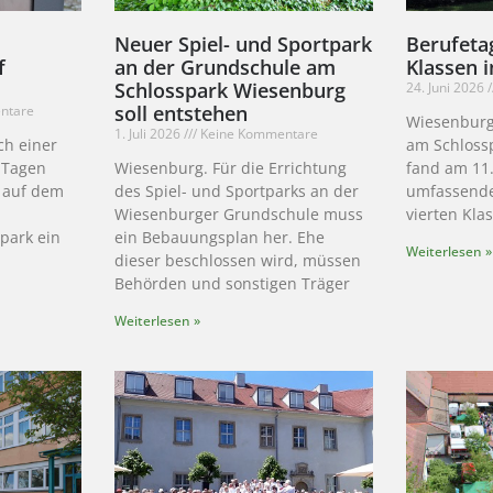
Neuer Spiel- und Sportpark
Berufetag
f
an der Grundschule am
Klassen 
Schlosspark Wiesenburg
24. Juni 2026
soll entstehen
ntare
Wiesenburg
1. Juli 2026
Keine Kommentare
h einer
am Schloss
n Tagen
Wiesenburg. Für die Errichtung
fand am 11.
 auf dem
des Spiel- und Sportparks an der
umfassende
Wiesenburger Grundschule muss
vierten Klas
park ein
ein Bebauungsplan her. Ehe
Weiterlesen »
dieser beschlossen wird, müssen
Behörden und sonstigen Träger
Weiterlesen »