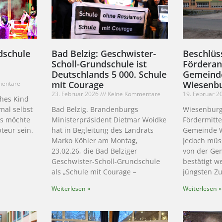
dschule
Bad Belzig: Geschwister-
Beschlüs
Scholl-Grundschule ist
Förderan
Deutschlands 5 000. Schule
Gemeind
mit Courage
Wiesenb
mentare
23. Februar 2026
Keine Kommentare
19. Februar 
hes Kind
mal selbst
Bad Belzig. Brandenburgs
Wiesenburg
Es möchte
Ministerpräsident Dietmar Woidke
Fördermitte
teur sein.
hat in Begleitung des Landrats
Gemeinde W
Marko Köhler am Montag,
Jedoch müs
23.02.26, die Bad Belziger
von der Ge
Geschwister-Scholl-Grundschule
bestätigt w
als „Schule mit Courage –
jüngsten Z
Weiterlesen »
Weiterlesen »