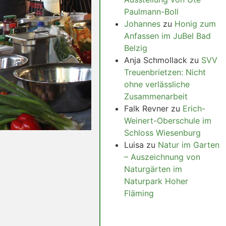
Paulmann-Boll
Johannes
zu
Honig zum
Anfassen im JuBel Bad
Belzig
Anja Schmollack
zu
SVV
Treuenbrietzen: Nicht
ohne verlässliche
Zusammenarbeit
Falk Revner
zu
Erich-
Weinert-Oberschule im
Schloss Wiesenburg
Luisa
zu
Natur im Garten
– Auszeichnung von
Naturgärten im
Naturpark Hoher
Fläming