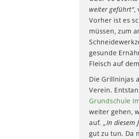
weiter geführt“
,
Vorher ist es s
müssen, zum a
Schneidewerkze
gesunde Ernähr
Fleisch auf dem 
Die Grillninjas
Verein. Entstan
Grundschule 
weiter gehen, w
auf
. „In diesem 
gut zu tun. Da