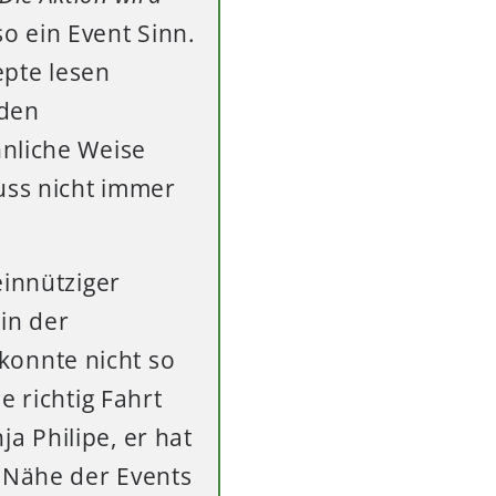
so ein Event Sinn.
epte lesen
 den
hnliche Weise
uss nicht immer
einnütziger
 in der
konnte nicht so
e richtig Fahrt
nja Philipe, er hat
r Nähe der Events