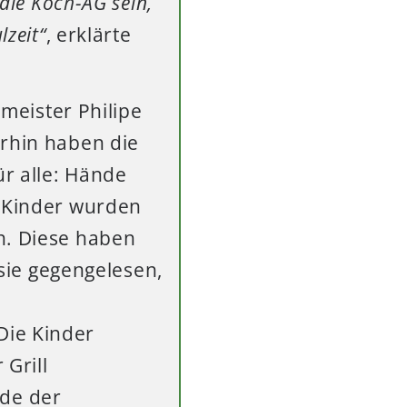
 die Koch-AG sein,
lzeit“
, erklärte
lmeister Philipe
erhin haben die
r alle: Hände
e Kinder wurden
n. Diese haben
 sie gegengelesen,
Die Kinder
Grill
de der