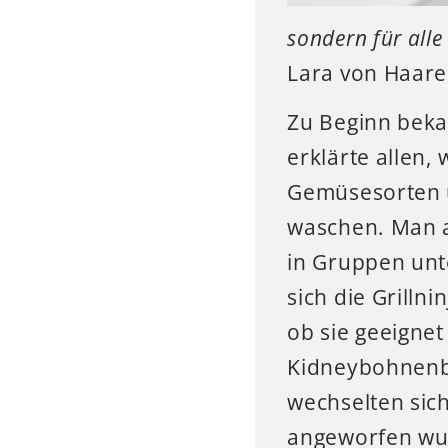
sondern für alle
Lara von Haare
Zu Beginn bekam
erklärte allen
Gemüsesorten u
waschen. Man a
in Gruppen unt
sich die Grilln
ob sie geeigne
Kidneybohnenbu
wechselten sich
angeworfen wur