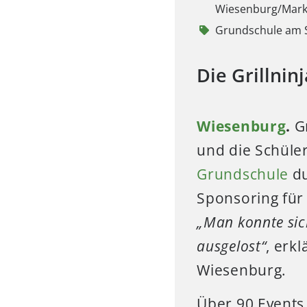
Wiesenburg/Mar
Grundschule am 
Die Grillnin
Wiesenburg
.
Gr
und die Schüle
Grundschule
du
Sponsoring für 
„Man konnte sic
ausgelost“
, erkl
Wiesenburg.
Über 90 Events