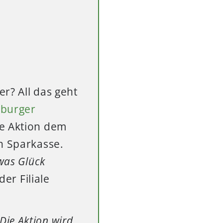
r? All das geht
burger
ie Aktion dem
n Sparkasse.
was Glück
der Filiale
Die Aktion wird