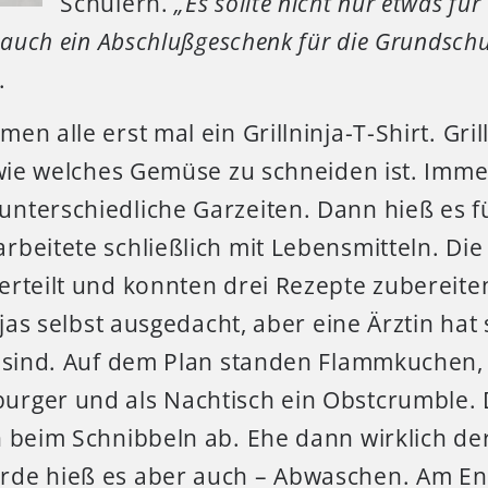
Schülern.
„Es sollte nicht nur etwas für
 auch ein Abschlußgeschenk für die Grundschu
.
en alle erst mal ein Grillninja-T-Shirt. Gril
, wie welches Gemüse zu schneiden ist. Imm
nterschiedliche Garzeiten. Dann hieß es fü
rbeitete schließlich mit Lebensmitteln. Di
erteilt und konnten drei Rezepte zubereite
injas selbst ausgedacht, aber eine Ärztin hat
t sind. Auf dem Plan standen Flammkuchen,
rger und als Nachtisch ein Obstcrumble. 
 beim Schnibbeln ab. Ehe dann wirklich der 
de hieß es aber auch – Abwaschen. Am En