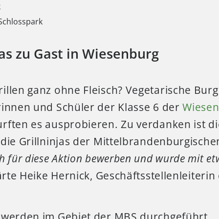
k
Schlosspark
jas zu Gast in Wiesenburg
illen ganz ohne Fleisch? Vegetarische Burge
rinnen und Schüler der Klasse 6 der
Wiesen
rften es ausprobieren. Zu verdanken ist d
die Grillninjas der Mittelbrandenburgische
h für diese Aktion bewerben und wurde mit et
ärte Heike Hernick, Geschäftsstellenleiterin 
 werden im Gebiet der MBS durchgeführt.
„