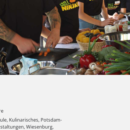
re
hule
,
Kulinarisches
,
Potsdam-
staltungen
,
Wiesenburg
,