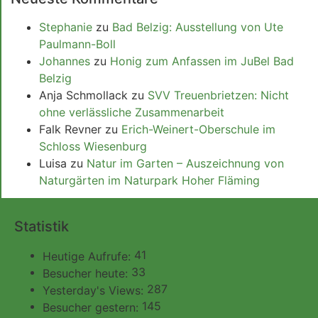
Stephanie
zu
Bad Belzig: Ausstellung von Ute
Paulmann-Boll
Johannes
zu
Honig zum Anfassen im JuBel Bad
Belzig
Anja Schmollack
zu
SVV Treuenbrietzen: Nicht
ohne verlässliche Zusammenarbeit
Falk Revner
zu
Erich-Weinert-Oberschule im
Schloss Wiesenburg
Luisa
zu
Natur im Garten – Auszeichnung von
Naturgärten im Naturpark Hoher Fläming
Statistik
41
Heutige Aufrufe:
33
Besucher heute:
287
Yesterday's Views:
145
Besucher gestern: