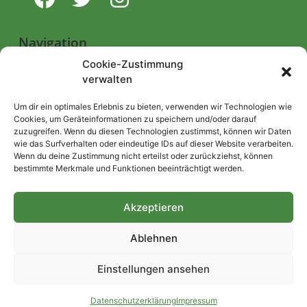
Navigation
Cookie-Zustimmung
verwalten
Start
Nutzungsbedingungen
Um dir ein optimales Erlebnis zu bieten, verwenden wir Technologien wie
Cookies, um Geräteinformationen zu speichern und/oder darauf
Abo
zuzugreifen. Wenn du diesen Technologien zustimmst, können wir Daten
wie das Surfverhalten oder eindeutige IDs auf dieser Website verarbeiten.
Artikel einreichen
Wenn du deine Zustimmung nicht erteilst oder zurückziehst, können
bestimmte Merkmale und Funktionen beeinträchtigt werden.
Be/Rent a Journalist
Kontakt
Akzeptieren
Impressum
Ablehnen
Datenschutzerklärung
Einstellungen ansehen
Datenschutzerklärung
Impressum