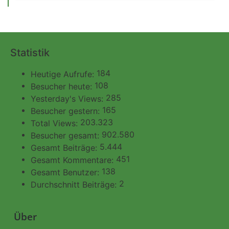
Statistik
184
Heutige Aufrufe:
108
Besucher heute:
285
Yesterday's Views:
165
Besucher gestern:
203.323
Total Views:
902.580
Besucher gesamt:
5.444
Gesamt Beiträge:
451
Gesamt Kommentare:
138
Gesamt Benutzer:
2
Durchschnitt Beiträge:
Über